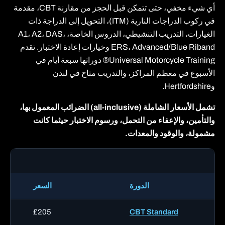
أي شيء مخفي، حتى تتمكن قبل الحجز من مقارنة CBT، مقدمة
في ركوب الدراجات النارية (ITM)، التحويل إلى الدراجة ذات
الغيارات، التدريب التنشيطي، الدروس الخاصة، A1، A2، DAS،
ERS، Advanced/Blue Riband وخيارات إعادة الاختبار. تقدم
Universal Motorcycle Training® دوراتها سبعة أيام في
الأسبوع في معظم المراكز، والتدريب متاح في لندن
وHertfordshire.
تشمل الأسعار الشاملة (all-inclusive) الضرائب المعمول بها،
والتأمين، والإعفاء من التحمل، ورسوم الاختبار حيثما كانت
مشمولة، والوقود والمعدات.
دور
الدورة
السعر
£205
CBT Standard