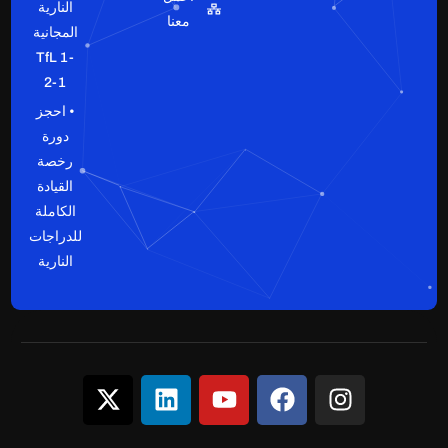
النارية
معنا
المجانية
TfL 1-
2-1
• احجز
دورة
رخصة
القيادة
الكاملة
للدراجات
النارية