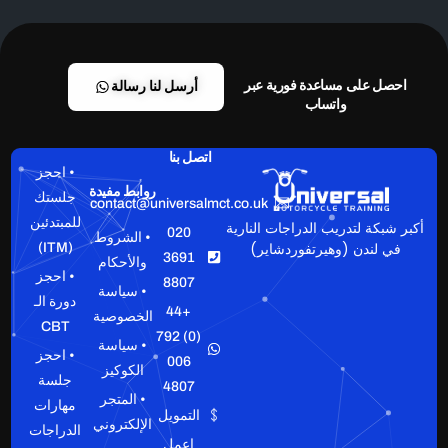
احصل على مساعدة فورية عبر
أرسل لنا رسالة
واتساب
اتصل بنا
• احجز
روابط مفيدة
جلستك
contact@universalmct.co.uk
للمبتدئين
أكبر شبكة لتدريب الدراجات النارية
020
• الشروط
في لندن (وهيرتفوردشاير)
(ITM)
3691
والأحكام
• احجز
8807
• سياسة
دورة الـ
+44
الخصوصية
CBT
(0) 792
• سياسة
• احجز
006
الكوكيز
جلسة
4807
• المتجر
مهارات
التمويل
الإلكتروني
الدراجات
اعمل