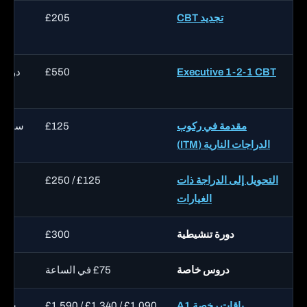
تجديد CBT
£205
يو
Executive 1-2-1 CBT
£550
دورة 
مقدمة في ركوب
£125
ساعتا
الدراجات النارية (ITM)
التحويل إلى الدراجة ذات
£125 / £250
الغيارات
دورة تنشيطية
£300
دروس خاصة
£75 في الساعة
باقات رخصة A1
£1,090 / £1,340 / £1,590