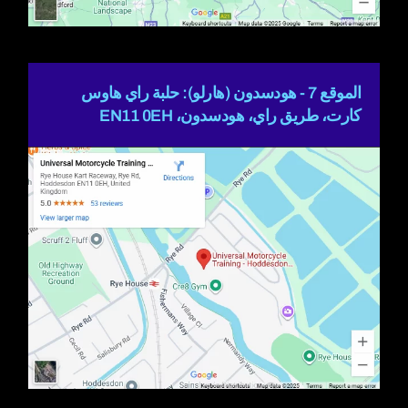
الموقع 7 - هودسدون (هارلو): حلبة راي هاوس
كارت، طريق راي، هودسدون، EN11 0EH