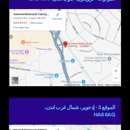
الموقع 3 - إدجوير، شمال غرب لندن،
HA8 6AG