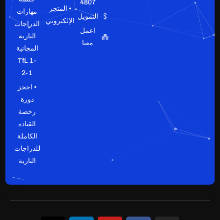
4807
• المتجر
مهارات
التمويل
الإلكتروني
الدراجات
اعمل
النارية
معنا
المجانية
TfL 1-
2-1
• احجز
دورة
رخصة
القيادة
الكاملة
للدراجات
النارية