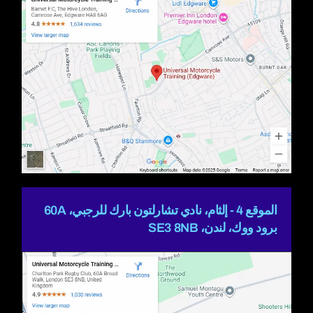
الموقع 4 - إلثام، نادي تشارلتون بارك للرجبي، 60A
برود ووك، لندن، SE3 8NB