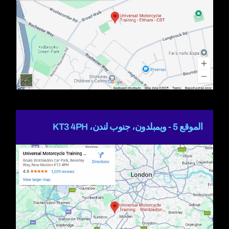
الموقع 5 - ويمبلدون، جنوب لندن، KT3 4PH