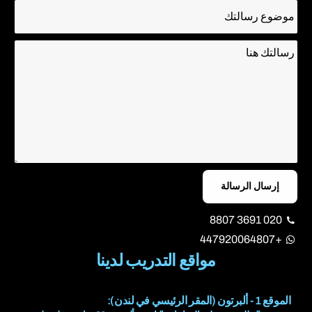
إرسال الرسالة
020 3691 8807
+447920064807
مواقع التدريب لدينا
الموقع 1 - ألبرتون (المقر الرئيسي في لندن):