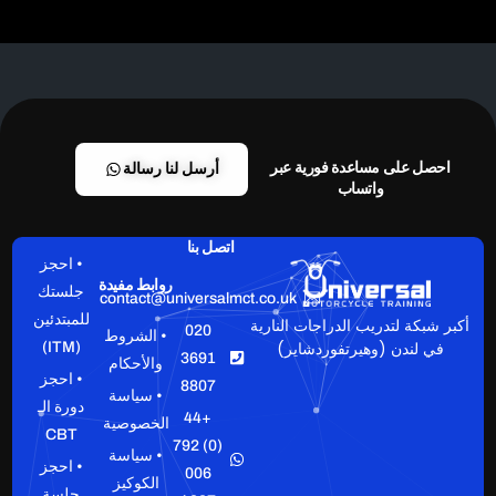
احصل على مساعدة فورية عبر
أرسل لنا رسالة
واتساب
اتصل بنا
• احجز
روابط مفيدة
جلستك
contact@universalmct.co.uk
للمبتدئين
أكبر شبكة لتدريب الدراجات النارية
020
• الشروط
في لندن (وهيرتفوردشاير)
(ITM)
3691
والأحكام
• احجز
8807
• سياسة
دورة الـ
+44
الخصوصية
CBT
(0) 792
• سياسة
• احجز
006
الكوكيز
جلسة