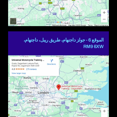
الموقع 6 - جولز داجنهام، طريق ريبل، داجنهام،
RM9 6XW