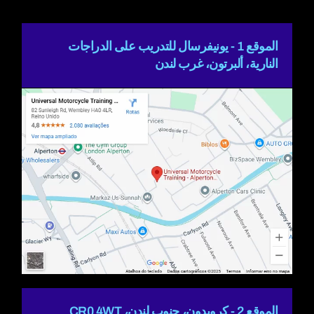
الموقع 1 - يونيفرسال للتدريب على الدراجات
النارية، ألبرتون، غرب لندن
الموقع 2 - كرويدون، جنوب لندن، CR0 4WT