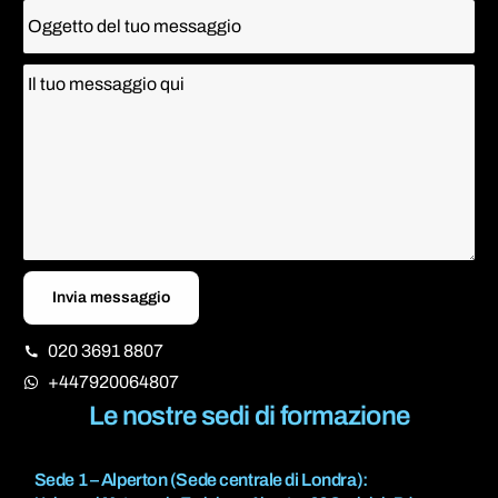
Invia messaggio
020 3691 8807
+447920064807
Le nostre sedi di formazione
Sede 1 – Alperton (Sede centrale di Londra):