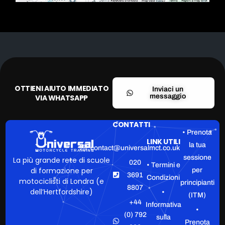
OTTIENI AIUTO IMMEDIATO
Inviaci un
messaggio
VIA WHATSAPP
CONTATTI
• Prenota
LINK UTILI
la tua
contact@universalmct.co.uk
sessione
La più grande rete di scuole
020
• Termini e
di formazione per
per
3691
Condizioni
motociclisti di Londra (e
principianti
8807
dell’Hertfordshire)
•
(ITM)
+44
Informativa
•
(0) 792
sulla
Prenota