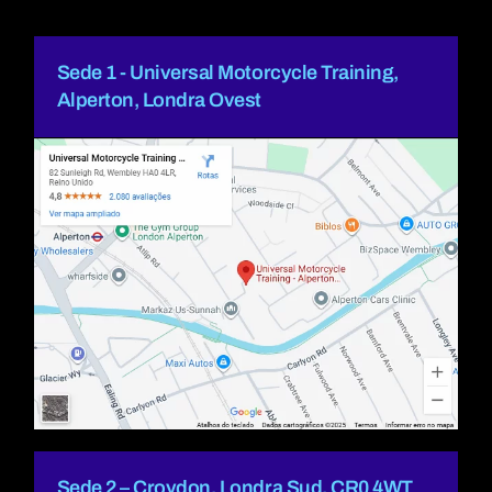
Sede 1 - Universal Motorcycle Training,
Alperton, Londra Ovest
Sede 2 – Croydon, Londra Sud, CR0 4WT