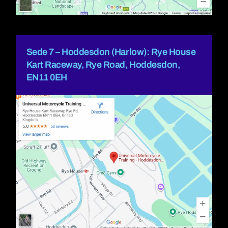
Sede 7 – Hoddesdon (Harlow): Rye House
Kart Raceway, Rye Road, Hoddesdon,
EN11 0EH