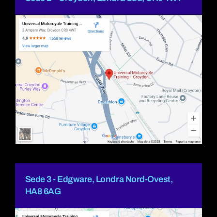
Sede 3 - Edgware, Londra Nord-Ovest,
HA8 6AG