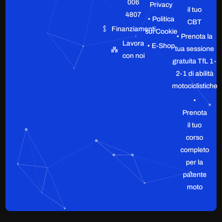
006
Privacy
il tuo
4807
• Politica
CBT
Finanziamenti
sui Cookie
• Prenota la
Lavora
• E-Shop
tua sessione
con noi
gratuita TfL 1-
2-1 di abilità
motociclistiche
•
Prenota
il tuo
corso
completo
per la
patente
moto