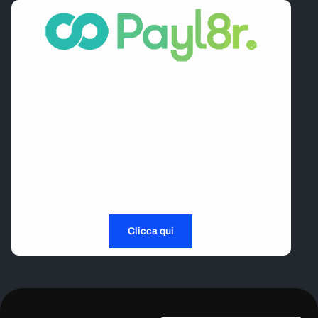
Guida ora, paga dopo.
Universal Motorcycle Training, alimentato da
Payl8r
,
offre flessibilità di pagamento completa e una
gestione finanziaria senza sforzo in un’unica
piattaforma fluida, così puoi concentrarti sulla strada
da percorrere.
Clicca qui