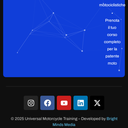
motociclistiche
•
Prenota
il tuo
corso
completo
per la
patente
moto
© 2025 Universal Motorcycle Training
–
Developed by
Bright
Minds Media