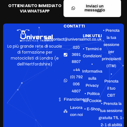
OTTIENI AIUTO IMMEDIATO
Inviaci un
messaggio
VIA WHATSAPP
CONTATTI
• Prenota
LINK UTILI
la tua
contact@universalmct.co.uk
sessione
La più grande rete di scuole
020
• Termini e
di formazione per
per
3691
Condizioni
motociclisti di Londra (e
principianti
8807
dell’Hertfordshire)
•
(ITM)
+44
Informativa
•
(0) 792
sulla
Prenota
006
Privacy
il tuo
4807
• Politica
CBT
Finanziamenti
sui Cookie
• Prenota la
Lavora
• E-Shop
tua sessione
con noi
gratuita TfL 1-
2-1 di abilità