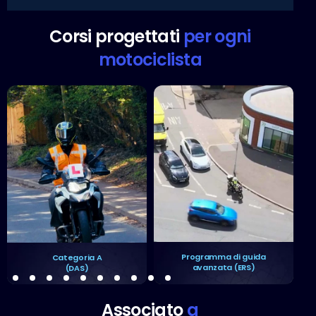
Corsi progettati
per ogni
motociclista
Programma di guida
Categoria A
avanzata (ERS)
(DAS)
Associato
a