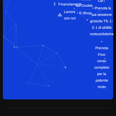
CBT
Finanziamenti
sui Cookie
• Prenota la
Lavora
• E-Shop
tua sessione
con noi
gratuita TfL 1-
2-1 di abilità
motociclistiche
•
Prenota
il tuo
corso
completo
per la
patente
moto