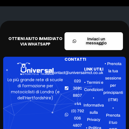
OTTIENI AIUTO IMMEDIATO
Inviaci un
messaggio
VIA WHATSAPP
CONTATTI
• Prenota
LINK UTILI
la tua
contact@universalmct.co.uk
sessione
La più grande rete di scuole
020
• Termini e
di formazione per
per
3691
Condizioni
motociclisti di Londra (e
principianti
8807
dell’Hertfordshire)
•
(ITM)
+44
Informativa
•
(0) 792
sulla
Prenota
006
Privacy
il tuo
4807
• Politica