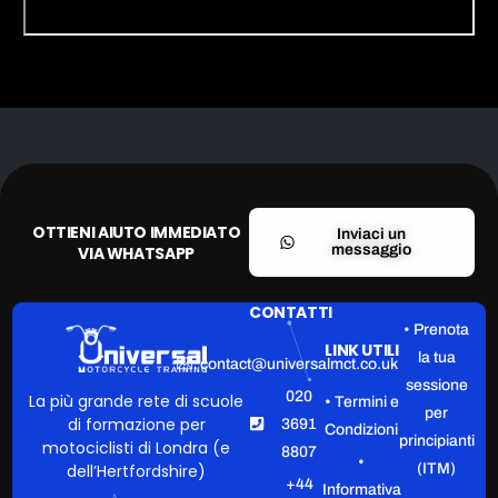
OTTIENI AIUTO IMMEDIATO
Inviaci un
messaggio
VIA WHATSAPP
CONTATTI
• Prenota
LINK UTILI
la tua
contact@universalmct.co.uk
sessione
020
La più grande rete di scuole
• Termini e
per
di formazione per
3691
Condizioni
principianti
motociclisti di Londra (e
8807
•
(ITM)
dell’Hertfordshire)
+44
Informativa