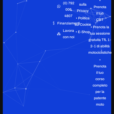
•
(0) 792
sulla
Prenota
006
Privacy
il tuo
4807
• Politica
CBT
Finanziamenti
sui Cookie
• Prenota la
Lavora
• E-Shop
tua sessione
con noi
gratuita TfL 1-
2-1 di abilità
motociclistiche
•
Prenota
il tuo
corso
completo
per la
patente
moto