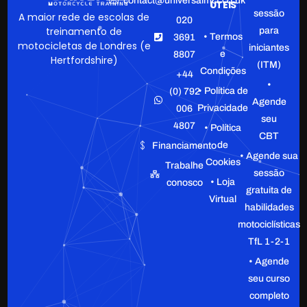
contact@universalmct.co.uk
ÚTEIS
sessão
A maior rede de escolas de
020
treinamento de
para
• Termos
3691
motocicletas de Londres (e
iniciantes
e
8807
Hertfordshire)
(ITM)
Condições
+44
•
• Política de
(0) 792
Agende
Privacidade
006
seu
4807
• Política
CBT
de
Financiamento
• Agende sua
Cookies
Trabalhe
sessão
• Loja
conosco
gratuita de
Virtual
habilidades
motociclísticas
TfL 1-2-1
• Agende
seu curso
completo