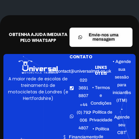
OBTENHA AJUDA IMEDIATA
Envie-nos uma
mensagem
PELO WHATSAPP
CONTATO
• Agende
LINKS
sua
contact@universalmct.co.uk
ÚTEIS
sessão
A maior rede de escolas de
020
treinamento de
para
• Termos
3691
motocicletas de Londres (e
iniciantes
e
8807
Hertfordshire)
(ITM)
Condições
+44
•
• Política de
(0) 792
Agende
Privacidade
006
seu
4807
• Política
CBT
de
Financiamento