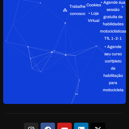
• Agende sua
Cookies
Trabalhe
sessão
• Loja
conosco
gratuita de
Virtual
habilidades
motociclísticas
TfL 1-2-1
• Agende
seu curso
completo
de
habilitação
para
motocicleta