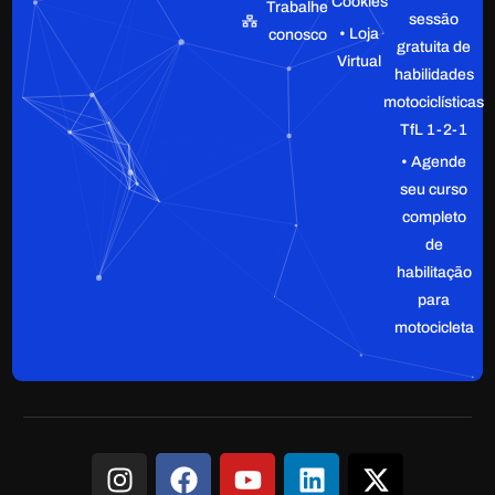
Cookies
Trabalhe
sessão
• Loja
conosco
gratuita de
Virtual
habilidades
motociclísticas
TfL 1-2-1
• Agende
seu curso
completo
de
habilitação
para
motocicleta