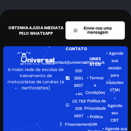
OBTENHA AJUDA IMEDIATA
Envie-nos uma
mensagem
PELO WHATSAPP
CONTATO
• Agende
LINKS
sua
contact@universalmct.co.uk
ÚTEIS
sessão
A maior rede de escolas de
020
treinamento de
para
• Termos
3691
motocicletas de Londres (e
iniciantes
e
8807
Hertfordshire)
(ITM)
Condições
+44
•
• Política de
(0) 792
Agende
Privacidade
006
seu
4807
• Política
CBT
de
Financiamento
• Agende sua