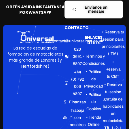
OBTÉN AYUDA INSTANTÁNEA
Envíanos un
mensaje
POR WHATSAPP
CONTACTO
• Reserva tu
ENLACES
sesión para
contact@universalmct.co.uk
ÚTILES
principiantes
La red de escuelas de
020
formación de motocicletas
(ITM)
• Términos y
3691
más grande de Londres (y
•
Condiciones
8807
Hertfordshire)
Reserva
• Política
+44
tu CBT
de
(0) 792
• Reserva
Privacidad
006
tu sesión
4807
• Política
gratuita de
de
Finanzas
habilidades
Cookies
Trabaja
en
• Tienda
con
motocicleta
Online
nosotros
TfL 1-2-1