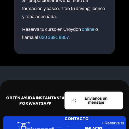
Sí, proporcionamos una moto de
formación y casco. Trae tu driving licence
y ropa adecuada.
Reserva tu curso en Croydon
online
o
llama al
020 3691 8807
.
OBTÉN AYUDA INSTANTÁNEA
Envíanos un
mensaje
POR WHATSAPP
CONTACTO
• Reserva tu
ENLACES