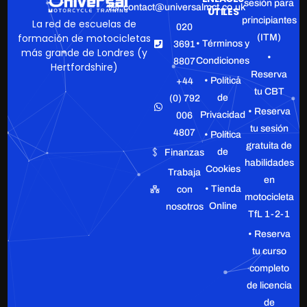
sesión para
contact@universalmct.co.uk
ÚTILES
principiantes
La red de escuelas de
020
formación de motocicletas
(ITM)
• Términos y
3691
más grande de Londres (y
•
Condiciones
8807
Hertfordshire)
Reserva
• Política
+44
tu CBT
de
(0) 792
• Reserva
Privacidad
006
tu sesión
4807
• Política
gratuita de
de
Finanzas
habilidades
Cookies
Trabaja
en
• Tienda
con
motocicleta
Online
nosotros
TfL 1-2-1
• Reserva
tu curso
completo
de licencia
de