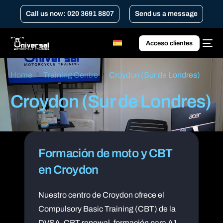
Call us now: 020 3691 8807
Send us a message
Acceso clientes
Home
Training Centre
Croydon (Sur de Londres)
Croydon (Sur de Londres)
Formación de moto y CBT
en Croydon
Nuestro centro de Croydon ofrece el
Compulsory Basic Training (CBT) de la
DVSA, CBT renewal, formación para A1,