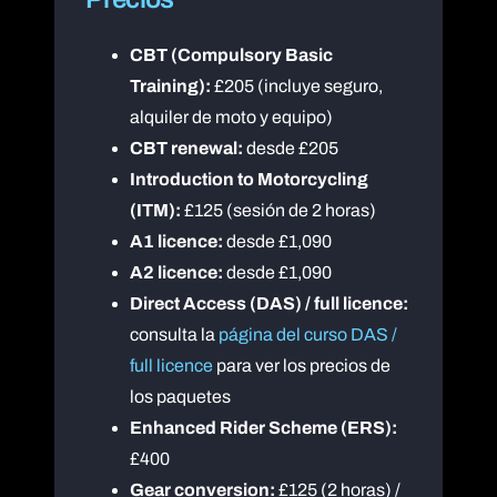
CBT (Compulsory Basic
Training):
£205 (incluye seguro,
alquiler de moto y equipo)
CBT renewal:
desde £205
Introduction to Motorcycling
(ITM):
£125 (sesión de 2 horas)
A1 licence:
desde £1,090
A2 licence:
desde £1,090
Direct Access (DAS) / full licence:
consulta la
página del curso DAS /
full licence
para ver los precios de
los paquetes
Enhanced Rider Scheme (ERS):
£400
Gear conversion:
£125 (2 horas) /