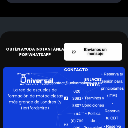
OBTÉN AYUDA INSTANTÁNEA
Envíanos un
mensaje
POR WHATSAPP
CONTACTO
• Reserva tu
ENLACES
sesión para
contact@universalmct.co.uk
ÚTILES
principiantes
La red de escuelas de
020
formación de motocicletas
(ITM)
• Términos y
3691
más grande de Londres (y
•
Condiciones
8807
Hertfordshire)
Reserva
• Política
+44
tu CBT
de
(0) 792
• Reserva
Privacidad