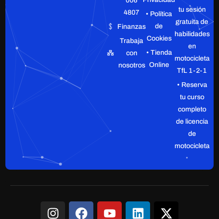
006
tu sesión
4807
• Política
gratuita de
de
Finanzas
habilidades
Cookies
Trabaja
en
• Tienda
con
motocicleta
Online
nosotros
TfL 1-2-1
• Reserva
tu curso
completo
de licencia
de
motocicleta