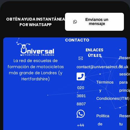
OBTÉN AYUDA INSTANTÁNEA
Envíanos un
mensaje
POR WHATSAPP
CONTACTO
ENLACES
•
ÚTILES
Rese
La red de escuelas de
tu
formación de motocicletas
contact@universalmct.co.uk
más grande de Londres (y
•
sesió
Hertfordshire)
Términos
para
020
y
princ
3691
Condiciones
(ITM)
8807
•
•
Política
Rese
de
tu
+44