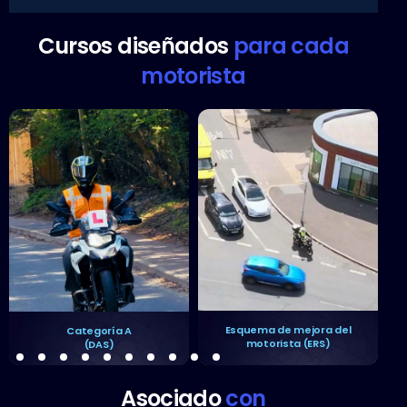
Cursos diseñados
para cada
motorista
Esquema de mejora del
Categoría A
motorista (ERS)
(DAS)
Asociado
con