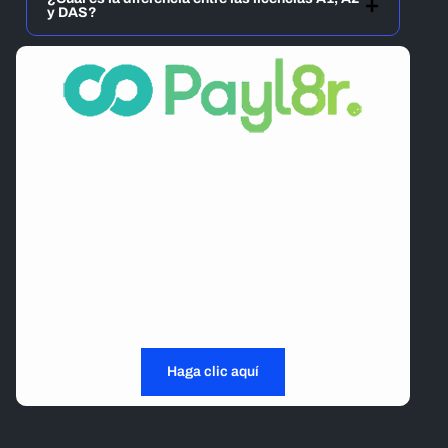
y DAS?
Conduce ahora, paga después.
Universal Motorcycle Training, impulsado por
Payl8r
, pone la flexibilidad de pago de extremo a
extremo y la gestión financiera sin esfuerzo en una
plataforma fluida, para que pueda concentrarse en el
camino por delante.
Haga clic aquí