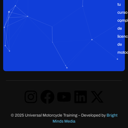
tu
curso
compl
de
licenc
de
motoc
© 2025 Universal Motorcycle Training
–
Developed by
Bright
Minds Media