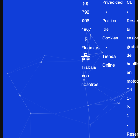
Privacidad
CBT
(0)
•
•
792
Política
Rese
006
de
tu
4807
Cookies
sesió
gratui
•
Finanzas
de
Tienda
habil
Online
Trabaja
en
con
motoc
nosotros
TfL
1-
2-
1
•
Rese