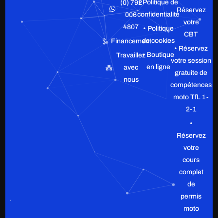
• Politique de
(0) 792
Réservez
confidentialité
006
votre
4807
• Politique
CBT
de cookies
Financement
• Réservez
• Boutique
Travaillez
votre session
en ligne
avec
gratuite de
nous
compétences
moto TfL 1-
2-1
•
Réservez
votre
cours
complet
de
permis
moto