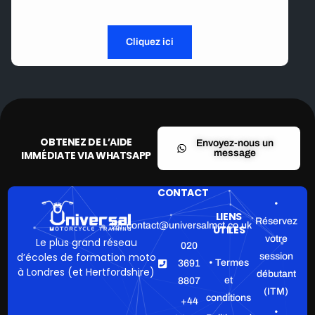
puissiez vous concentrer sur la route.
Cliquez ici
OBTENEZ DE L’AIDE
Envoyez-nous un
message
IMMÉDIATE VIA WHATSAPP
CONTACT
•
LIENS
Réservez
contact@universalmct.co.uk
UTILES
votre
Le plus grand réseau
020
d’écoles de formation moto
session
• Termes
3691
à Londres (et Hertfordshire)
débutant
et
8807
(ITM)
conditions
+44
•