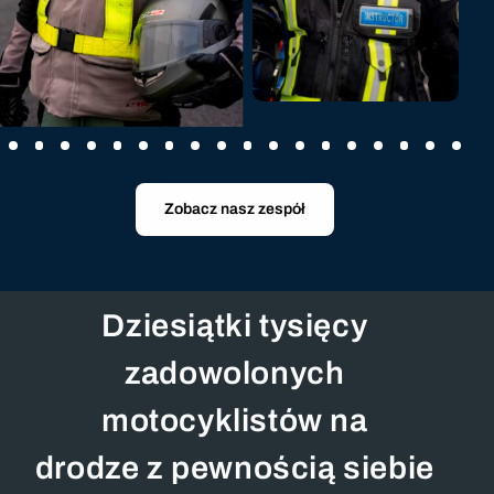
Raschid
Zarezerwuj teraz
Vicente
Zarezerwuj teraz
Zobacz nasz zespół
Dziesiątki tysięcy
zadowolonych
motocyklistów na
drodze z pewnością siebie