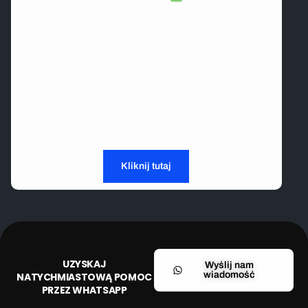
Jedź teraz, płać później.
Universal Motorcycle Training, wspierane przez
Payl8r
, oferuje kompleksową elastyczność płatności
i bezproblemowe zarządzanie finansami w jednej
płynnej platformie — żebyś mógł skupić się na
drodze przed sobą.
Kliknij tutaj
UZYSKAJ
Wyślij nam
wiadomość
NATYCHMIASTOWĄ POMOC
PRZEZ WHATSAPP