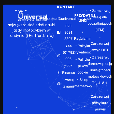
KONTAKT
• Zarezerwuj
PRZYDATNE
sesję dla
contact@universalmct.co.uk
LINKI
początkujących
Największa sieć szkół nauki
020
jazdy motocyklem w
(ITM)
•
3691
Londynie (i Hertfordshire)
•
Regulamin
8807
Zarezerwuj
• Polityka
+44
swoje CBT
prywatności
(0) 792
• Zarezerwuj
006
• Polityka
darmową sesję
4807
plików
umiejętności
cookie
Finanse
motocyklowych
• Sklep
Pracuj
TfL 1-2-1
internetowy
z nami
•
Zarezerwuj
pełny kurs
prawa