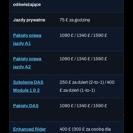
odświeżające
Jazdy prywatne
75 £ za godzinę
1-to
Pakiety prawa
1090 £ / 1340 £ / 1590 £
All-i
jazdy A1
test
Pakiety prawa
1090 £ / 1340 £ / 1590 £
All-i
jazdy A2
test
Szkolenie DAS
250 £ za dzień (2-to-1) / 400
Staw
Module 1 & 2
£ za dzień (1-to-1)
Pakiety DAS
1090 £ / 1340 £ / 1590 £
Dośw
/ 5 dn
Enhanced Rider
400 £ (300 £ za osobę dla
4 do 