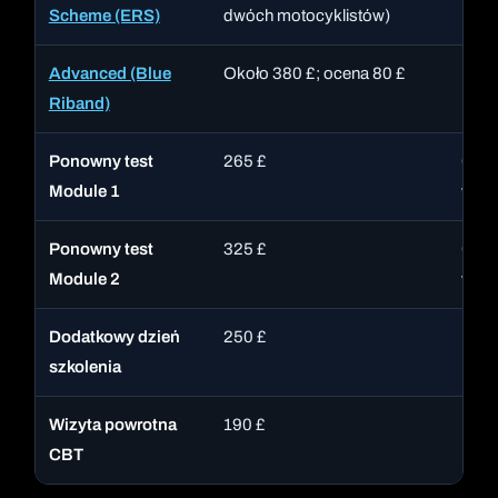
Scheme (ERS)
dwóch motocyklistów)
Advanced (Blue
Około 380 £; ocena 80 £
Londy
Riband)
Ponowny test
265 £
Obej
Module 1
wyso
Ponowny test
325 £
Obej
Module 2
wyso
Dodatkowy dzień
250 £
Kurs
szkolenia
Wizyta powrotna
190 £
Dzie
CBT