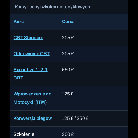
Kursy i ceny szkoleń motocyklowych
Kurs
Cena
Szcz
CBT Standard
205 £
1 dzi
Odnowienie CBT
205 £
1 dz
Executive 1-2-1
550 £
Pryw
CBT
kurs
Wprowadzenie do
125 £
2 go
Motocykli (ITM)
na in
Konwersja biegów
125 £ / 250 £
Sesj
Szkolenie
300 £
4 go