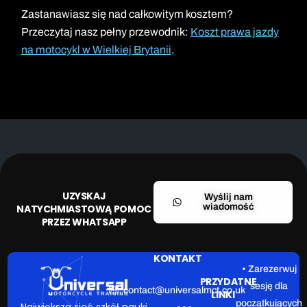
Zastanawiasz się nad całkowitym kosztem?
Przeczytaj nasz pełny przewodnik:
Koszt prawa jazdy
na motocykl w Wielkiej Brytanii
.
UZYSKAJ
Wyślij nam
wiadomość
NATYCHMIASTOWĄ POMOC
PRZEZ WHATSAPP
KONTAKT
• Zarezerwuj
PRZYDATNE
sesję dla
contact@universalmct.co.uk
LINKI
początkujących