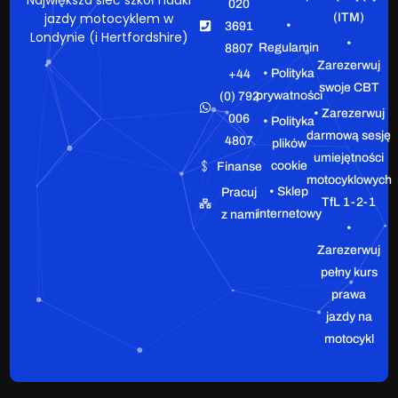
Największa sieć szkół nauki
020
jazdy motocyklem w
(ITM)
•
3691
Londynie (i Hertfordshire)
•
Regulamin
8807
Zarezerwuj
• Polityka
+44
swoje CBT
prywatności
(0) 792
• Zarezerwuj
006
• Polityka
darmową sesję
4807
plików
umiejętności
cookie
Finanse
motocyklowych
• Sklep
Pracuj
TfL 1-2-1
internetowy
z nami
•
Zarezerwuj
pełny kurs
prawa
jazdy na
motocykl