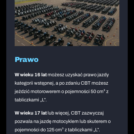
Prawo
W wieku 16 lat
możesz uzyskać prawo jazdy
kategorii wstępnej, a po zdaniu CBT możesz
jeździć motorowerem o pojemności 50 cm³ z
tabliczkami „L”.
W wieku 17 lat
lub więcej, CBT zazwyczaj
pozwala na jazdę motocyklem lub skuterem o
pojemności do 125 cm³ z tabliczkami „L”.