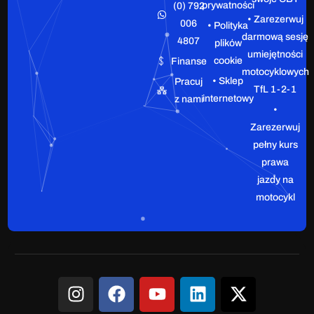
prywatności
(0) 792
• Zarezerwuj
006
• Polityka
darmową sesję
4807
plików
umiejętności
cookie
Finanse
motocyklowych
• Sklep
Pracuj
TfL 1-2-1
internetowy
z nami
•
Zarezerwuj
pełny kurs
prawa
jazdy na
motocykl