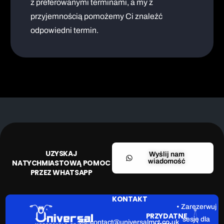
z preferowanymi terminami, a my z
przyjemnością pomożemy Ci znaleźć
odpowiedni termin.
UZYSKAJ
Wyślij nam
wiadomość
NATYCHMIASTOWĄ POMOC
PRZEZ WHATSAPP
KONTAKT
• Zarezerwuj
PRZYDATNE
sesję dla
contact@universalmct.co.uk