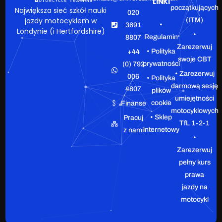
LINKI
początkujących
Największa sieć szkół nauki
020
jazdy motocyklem w
(ITM)
•
3691
Londynie (i Hertfordshire)
•
Regulamin
8807
Zarezerwuj
• Polityka
+44
swoje CBT
prywatności
(0) 792
• Zarezerwuj
006
• Polityka
darmową sesję
4807
plików
umiejętności
cookie
Finanse
motocyklowych
• Sklep
Pracuj
TfL 1-2-1
internetowy
z nami
•
Zarezerwuj
pełny kurs
prawa
jazdy na
motocykl