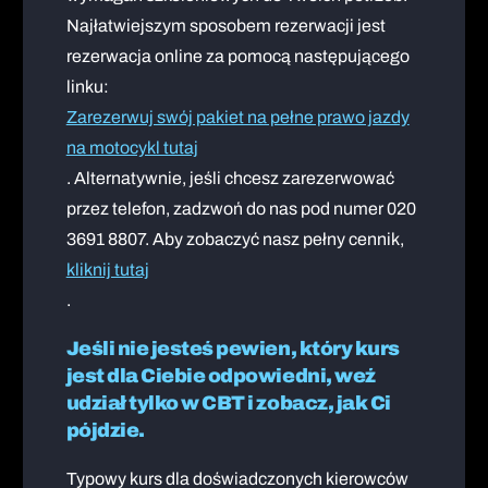
Najłatwiejszym sposobem rezerwacji jest
rezerwacja online za pomocą następującego
linku:
Zarezerwuj swój pakiet na pełne prawo jazdy
na motocykl tutaj
. Alternatywnie, jeśli chcesz zarezerwować
przez telefon, zadzwoń do nas pod numer 020
3691 8807. Aby zobaczyć nasz pełny cennik,
kliknij tutaj
.
Jeśli nie jesteś pewien, który kurs
jest dla Ciebie odpowiedni, weź
udział tylko w CBT i zobacz, jak Ci
pójdzie.
Typowy kurs dla doświadczonych kierowców