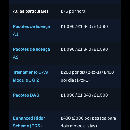
Aulas particulares
£75 por hora
1-
Pacotes de licença
£1,090 / £1,340 / £1,590
Al
A1
ta
Pacotes de licença
£1,090 / £1,340 / £1,590
Al
A2
ta
Treinamento DAS
£250 por dia (2-to-1) / £400
Ta
Module 1 & 2
por dia (1-to-1)
Pacotes DAS
£1,090 / £1,340 / £1,590
Mo
12
Enhanced Rider
£400 (£300 por pessoa para
4 
Scheme (ERS)
dois motociclistas)