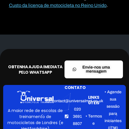
Custo da licença de motocicleta no Reino Unido
.
OBTENHA AJUDA IMEDIATA
Envie-nos uma
mensagem
PELO WHATSAPP
CONTATO
• Agende
LINKS
sua
contact@universalmct.co.uk
ÚTEIS
sessão
020
A maior rede de escolas de
para
treinamento de
• Termos
3691
iniciantes
motocicletas de Londres (e
e
8807
(ITM)
Hertfordshire)