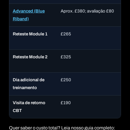
Advanced (Blue
Aprox. £380; avaliação £80
Lo
Riband)
Reteste Module 1
£265
In
£1
Reteste Module 2
£325
In
£7
Dia adicional de
£250
Cu
treinamento
Visita de retorno
£190
Di
CBT
Quer saber o custo total? Leia nosso guia completo: