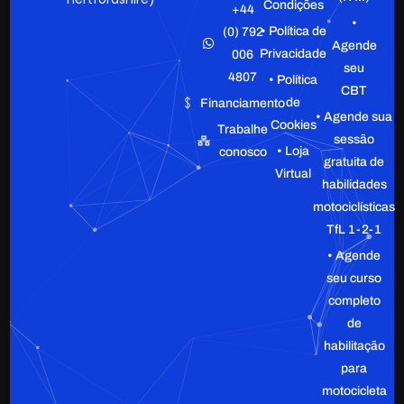
Condições
+44
•
• Política de
(0) 792
Agende
Privacidade
006
seu
4807
• Política
CBT
de
Financiamento
• Agende sua
Cookies
Trabalhe
sessão
• Loja
conosco
gratuita de
Virtual
habilidades
motociclísticas
TfL 1-2-1
• Agende
seu curso
completo
de
habilitação
para
motocicleta