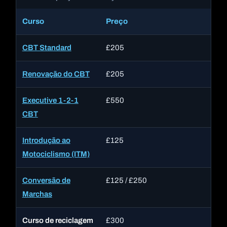
Curso
Preço
De
CBT Standard
£205
1 
Renovação do CBT
£205
1 
Executive 1-2-1
£550
Cu
CBT
al
Introdução ao
£125
2 
Motociclismo (ITM)
in
Conversão de
£125 / £250
Se
Marchas
Curso de reciclagem
£300
4 