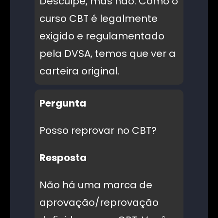
Desculpe, mas não. Como o
curso CBT é legalmente
exigido e regulamentado
pela DVSA, temos que ver a
carteira original.
Pergunta
Posso reprovar no CBT?
Resposta
Não há uma marca de
Login do cliente
aprovação/reprovação