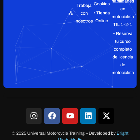
habilidades
Cookies
Trabaja
en
• Tienda
con
motocicleta
Online
nosotros
TfL 1-2-1
• Reserva
tu curso
completo
de licencia
de
motocicleta
© 2025 Universal Motorcycle Training
–
Developed by
Bright
Minds Media