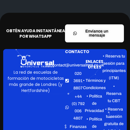
OBTÉN AYUDA INSTANTÁNEA
Envíanos un
mensaje
POR WHATSAPP
CONTACTO
• Reserva tu
ENLACES
sesión para
contact@universalmct.co.uk
ÚTILES
principiantes
La red de escuelas de
020
formación de motocicletas
(ITM)
• Términos y
3691
más grande de Londres (y
•
Condiciones
8807
Hertfordshire)
Reserva
• Política
+44
tu CBT
de
(0) 792
• Reserva
Privacidad
006
tu sesión
4807
• Política
gratuita de
de
Finanzas