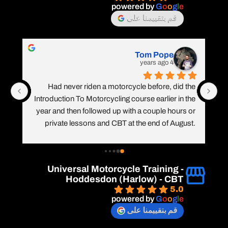
powered by
G
o
o
g
l
e
قم بتقييمنا على
Tom Pope
4 years ago
Had never riden a motorcycle before, did the 
Introduction To Motorcycling course earlier in the 
year and then followed up with a couple hours or 
private lessons and CBT at the end of August. 
Brilliant instructors throughout each stage of my 
training. Would definitely return for further 
qualifications and recommend UMT Wimbledon 
Universal Motorcycle Training -
for anyone considering getting into motorcycling.
Hoddesdon (Harlow) - CBT
5.0
powered by
G
o
o
g
l
e
قم بتقييمنا على