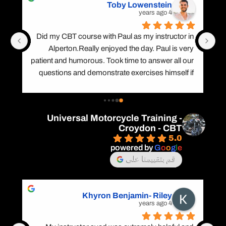
Toby Lowenstein
4 years ago
Did my CBT course with Paul as my instructor in 
Alperton.Really enjoyed the day. Paul is very 
patient and humorous. Took time to answer all our 
questions and demonstrate exercises himself if 
we didn’t fully understand something. Would 
recommend doing your CBT with him.
P
Universal Motorcycle Training -
Croydon - CBT
5.0
powered by
G
o
o
g
l
e
قم بتقييمنا على
Khyron Benjamin- Riley
4 years ago