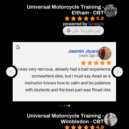
Universal Motorcycle Training -
Eltham - CBT
5.0
powered by
G
o
o
g
l
e
قم بتقييمنا على
Jasmin Jiyani
3 years ago
I was very nervous, already had a bad experience 
somewhere else, but I must say Asad as a 
instructor knows how to calm and be patience 
with students and the best part was Road ride 
done in Hindi, turnings on round about, junctions , 
priority all explained in Hindi. Keep doing , wonder 
ful job. Highly recommend Asad.
Universal Motorcycle Training -
Wimbledon - CBT
4.9