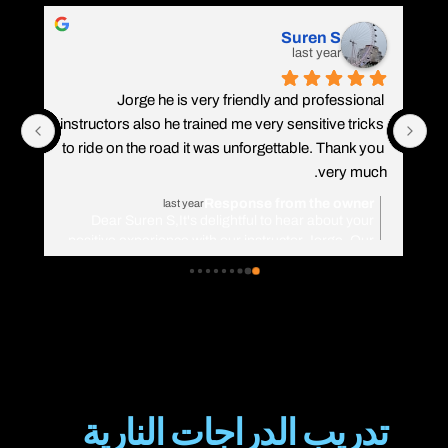
Suren S
last year
Jorge he is very friendly and professional 
instructors also he trained me very sensitive tricks 
to ride on the road it was unforgettable. Thank you 
very much.
Response from the owner
last year
Dear Suren S,It's delightful to hear about your
positive experience with our instructor Jorge. Our
team is dedicated to providing professional
training alongside friendly interaction, and it
seems Jorge embodied that during your session.
We're thrilled to hear that you found the road riding
tips valuable and that your training was
memorable. Your feedback is greatly
appreciated.Best regards,Universal Motorcycle
Training - Hoddesdon Team
تدريب الدراجات النارية