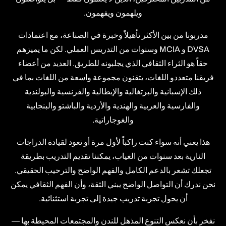
ويلهمون ويفهمون.
مدربونا من بين الأكثر تأهيلاً وخبرة في الصناعة، مع اعتمادات
DVSA و MCIA وسنوات من التدريس العملي. لكن ما يميزهم
حقاً هو الثراء الثقافي الذي يجلبونه للطريق. العديد من أعضاء
فريقنا متعددو اللغات، يتقنون مجموعة واسعة من اللغات بما في
ذلك الإسبانية والبرتغالية والإيطالية والفرنسية والبولندية
والفارسية والعربية والهندية والأردية والباشتو والبنجابية
والغوجاراتية.
هذا يعني أنه سواء كنت راكباً لأول مرة أو تعود لقيادة الدراجات
النارية بعد سنوات من الغياب، يمكننا تقديم التدريب بطريقة
تجعلك تشعر بالدعم الكامل والفهم الواضح والترحيب الحقيقي.
نحن ندرك أن التواصل الواضح يبني الثقة، وأن الفهم الثقافي يمكن
أن يحول تجربة تدريب جيدة إلى تجربة استثنائية.
نفخر بأن نعكس التنوع المذهل للندن والمجتمعات المحيطة بها —