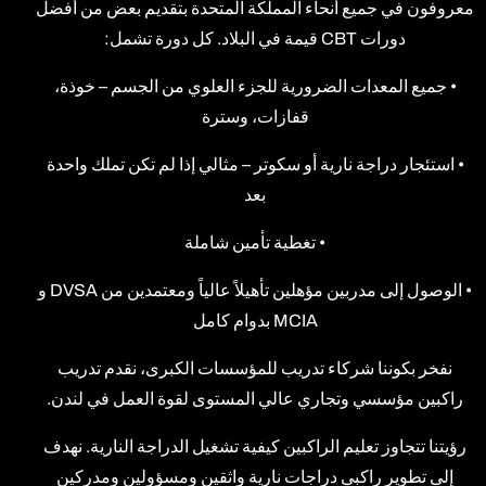
معروفون في جميع أنحاء المملكة المتحدة بتقديم بعض من أفضل
دورات CBT قيمة في البلاد. كل دورة تشمل:
• جميع المعدات الضرورية للجزء العلوي من الجسم – خوذة،
قفازات، وسترة
• استئجار دراجة نارية أو سكوتر – مثالي إذا لم تكن تملك واحدة
بعد
• تغطية تأمين شاملة
• الوصول إلى مدربين مؤهلين تأهيلاً عالياً ومعتمدين من DVSA و
MCIA بدوام كامل
نفخر بكوننا شركاء تدريب للمؤسسات الكبرى، نقدم تدريب
راكبين مؤسسي وتجاري عالي المستوى لقوة العمل في لندن.
رؤيتنا تتجاوز تعليم الراكبين كيفية تشغيل الدراجة النارية. نهدف
إلى تطوير راكبي دراجات نارية واثقين ومسؤولين ومدركين