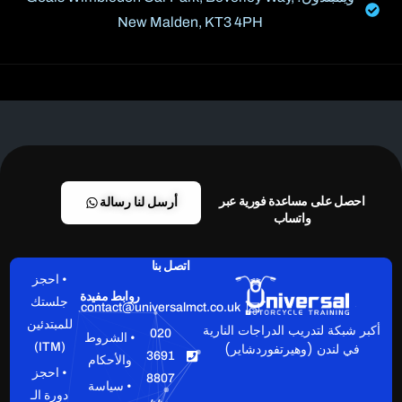
New Malden, KT3 4PH
احصل على مساعدة فورية عبر
أرسل لنا رسالة
واتساب
اتصل بنا
• احجز
روابط مفيدة
جلستك
contact@universalmct.co.uk
للمبتدئين
أكبر شبكة لتدريب الدراجات النارية
020
• الشروط
في لندن (وهيرتفوردشاير)
(ITM)
3691
والأحكام
• احجز
8807
• سياسة
دورة الـ