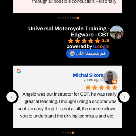
through all possible conduction.Personally 
a
recommend this Universal motorcycle training 
center to those who also can’t speak English I talk 
to the instructor and they said they have different 
Universal Motorcycle Training -
languages courses also available so fill free to 
Edgware - CBT
contact this training centre.Thanks
Th
4.8
powered by
G
o
o
g
l
e
ex
قم بتقييمنا على
Michal Sikora
4 years ago
pr
Angelo was our instructor for CBT, he was really 
great at teaching. I thought riding a scooter was 
l
fo
such an easy thing. It is not at all, the course allows 
you to understand the driving technique and etc. I 
definitely recommend it!
r