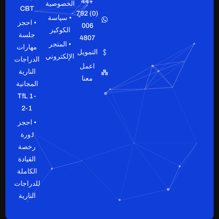
+44
الخصوصية
CBT
(0) 792
• سياسة
• احجز
006
الكوكيز
جلسة
4807
• المتجر
مهارات
التمويل
الإلكتروني
الدراجات
اعمل
النارية
معنا
المجانية
TfL 1-
2-1
• احجز
دورة
رخصة
القيادة
الكاملة
للدراجات
النارية