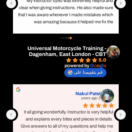
My instructor syed was extremely helpful and 
clear when giving instructions. He also made sure 
re
that I was aware whenever I made mistakes which 
was amazing because it helped me fix the 
mistakes. Overall great guy, great place to come 
and learn how to ride.
g
Universal Motorcycle Training -
Dagenham, East London - CBT
d
5.0
powered by
G
o
o
g
l
e
قم بتقييمنا على
Nakul Patel
2 years ago
It all going wonderfully. Instructor is very helpful 
and explains every bites and pieces in details. 
Give answers to all of my questions and help me 
im