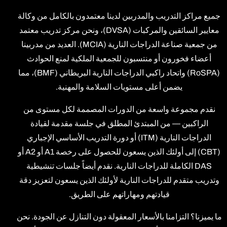
جميع مراكز التدريب والمدربين لدينا معتمدون بالكامل من وكالة
معايير السائقين والمركبات (DVSA)، ونحن مركز تدريب معتمد
من جمعية صناعة الدراجات النارية (MCIA). العديد من مدربينا
أعضاء فخورون أو منتسبون للجمعية الملكية لمنع الحوادث
(RoSPA) واتحاد راكبي الدراجات النارية البريطاني (BMF)، مما
يضمن أعلى مستويات السلامة والمهنية.
نقدم مجموعة واسعة من الدورات المصممة لكل مستوى من
الراكبين — من المبتدئ المطلق في جلسة مقدمة لقيادة
الدراجات النارية (ITM) أو دورة التدريب الأساسي الإجباري
(CBT) إلى أولئك الذين يسعون للحصول على رخصة A1 أو A2 أو
DAS الكاملة للدراجات النارية. نقدم أيضاً جلسات تنشيطية
وتدريب متقدم للدراجات النارية لأولئك الذين يسعون لتعزيز دقة
قيادتهم ومهاراتهم على الطريق.
ما يميزنا؟ التزامنا بالأسعار المعقولة دون التنازل عن الجودة. نحن