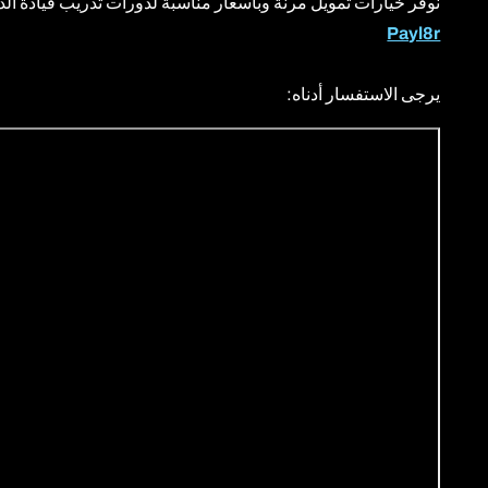
نوفر خيارات تمويل مرنة وبأسعار مناسبة لدورات تدريب قيادة الدر
Payl8r
رخصة
رخصة 
يرجى الاستفسار أدناه:
برنامج
التدر