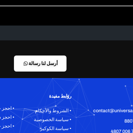
أرسل لنا رسالة
روابط مفيدة
• احجز جل
contact@universa
• الشروط والأحكام
• احجز دور
• سياسة الخصوصية
• احجز جل
• سياسة الكوكيز