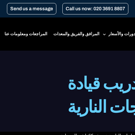
Send us a message
Call us now: 020 3691 8807
دورات والأسعار
المرافق والفريق والمعدات
المراجعات ومعلومات عنا
عار
ريب قيادة
 المبتدئين
ات النارية
د التدريب الأساسي الإلزامي
ت هيئة النقل في لندن
ويل إلى الدراجة ذات الغيارات