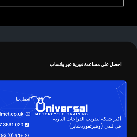
احصل على مساعدة فورية عبر واتساب
اتصل بنا
lmct.co.uk
أكبر شبكة لتدريب الدراجات النارية
020 3691 8807
في لندن (وهيرتفوردشاير)
+44 (0) 792 006 4807