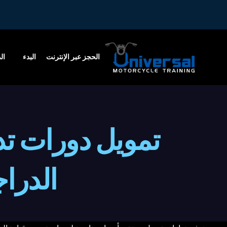
الحجز عبر الإنترنت
البدء
ال
الأس
تمويل دورات تد
دورة
CBT
الدراج
تجدي
دورا
التح
A1