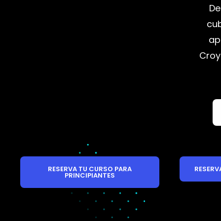
De
cub
ap
Croy
RESERVA TU CURSO PARA
RESERV
PRINCIPIANTES