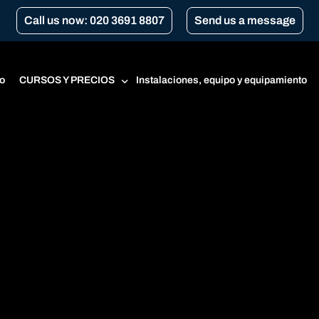
Call us now: 020 3691 8807
Send us a message
o
CURSOS Y PRECIOS
Instalaciones, equipo y equipamiento
Precios
Curso para principiantes
CBT
Renovación del CBT
Transport for London Courses
Conversión de marchas
A1