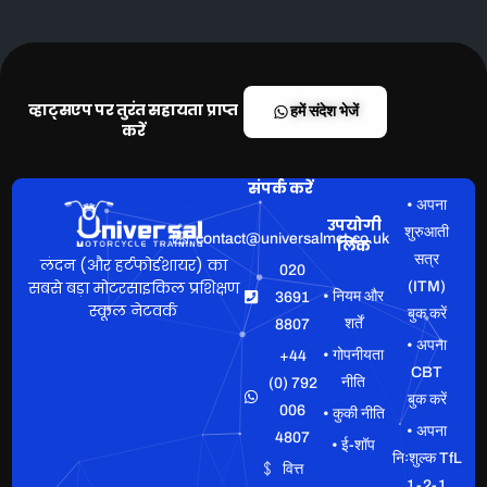
व्हाट्सएप पर तुरंत सहायता प्राप्त
हमें संदेश भेजें
करें
संपर्क करें
• अपना
उपयोगी
शुरुआती
contact@universalmct.co.uk
लिंक
सत्र
लंदन (और हर्टफोर्डशायर) का
020
सबसे बड़ा मोटरसाइकिल प्रशिक्षण
(ITM)
• नियम और
3691
स्कूल नेटवर्क
बुक करें
शर्तें
8807
• अपना
• गोपनीयता
+44
CBT
नीति
(0) 792
बुक करें
006
• कुकी नीति
• अपना
4807
• ई-शॉप
निःशुल्क TfL
वित्त
1-2-1