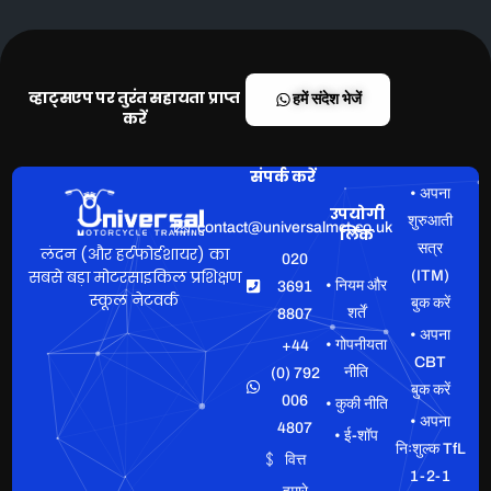
व्हाट्सएप पर तुरंत सहायता प्राप्त
हमें संदेश भेजें
करें
संपर्क करें
• अपना
उपयोगी
शुरुआती
contact@universalmct.co.uk
लिंक
सत्र
लंदन (और हर्टफोर्डशायर) का
020
सबसे बड़ा मोटरसाइकिल प्रशिक्षण
(ITM)
• नियम और
3691
स्कूल नेटवर्क
बुक करें
शर्तें
8807
• अपना
• गोपनीयता
+44
CBT
नीति
(0) 792
बुक करें
006
• कुकी नीति
• अपना
4807
• ई-शॉप
निःशुल्क TfL
वित्त
1-2-1