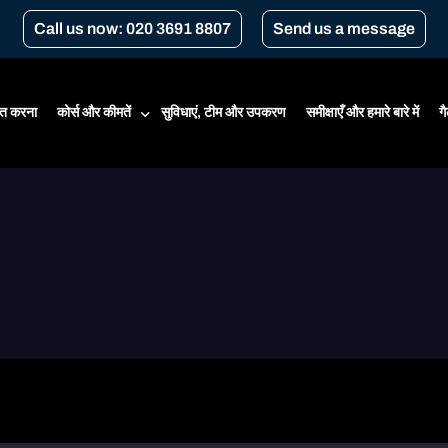
Call us now: 020 3691 8807
Send us a message
त करना
कोर्स और कीमतें
सुविधाएं, टीम और उपकरण
समीक्षाएँ और हमारे बारे में
ग
कीमतों
शुरुआती कोर्स
सीबीटी
सीबीटी नवीनीकरण
लंदन के लिए परिवहन पाठ्यक्रम
गियर कन्‍वर्ज़न
ए1