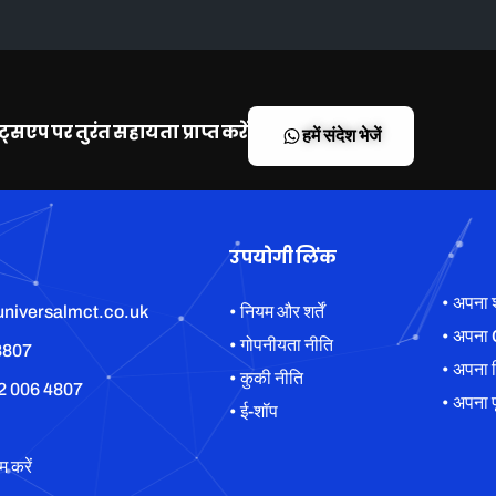
ए2 प्रतिबंधित मोटरसाइकिल लाइसेंस
DAS (पूरा मोटरसाइकिल लाइसेंस)
उन्नत राइडर योजना (ERS) DVSA
ाट्सएप पर तुरंत सहायता प्राप्त करें
हमें संदेश भेजें
एडवांस्ड मोटरसाइकिल ट्रेनिंग (BMF)
उपयोगी लिंक
• अपना 
niversalmct.co.uk
• नियम और शर्तें
• अपना 
• गोपनीयता नीति
8807
• अपना 
• कुकी नीति
2 006 4807
• अपना प
• ई-शॉप
 करें