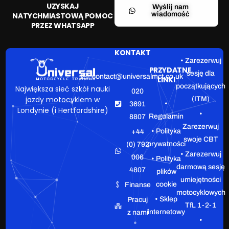
UZYSKAJ
Wyślij nam
wiadomość
NATYCHMIASTOWĄ POMOC
PRZEZ WHATSAPP
KONTAKT
• Zarezerwuj
PRZYDATNE
sesję dla
contact@universalmct.co.uk
LINKI
początkujących
Największa sieć szkół nauki
020
jazdy motocyklem w
(ITM)
•
3691
Londynie (i Hertfordshire)
•
Regulamin
8807
Zarezerwuj
• Polityka
+44
swoje CBT
prywatności
(0) 792
• Zarezerwuj
006
• Polityka
darmową sesję
4807
plików
umiejętności
cookie
Finanse
motocyklowych
• Sklep
Pracuj
TfL 1-2-1
internetowy
z nami
•