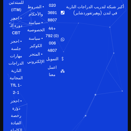
للمبتدئين
020
أكبر شبكة لتدريب الدراجات النارية
• الشروط
(ITM)
في لندن (وهيرتفوردشاير)
3691
والأحكام
• احجز
8807
• سياسة
دورة الـ
+44
الخصوصية
CBT
(0) 792
• سياسة
• احجز
006
الكوكيز
جلسة
4807
• المتجر
مهارات
التمويل
الإلكتروني
الدراجات
اعمل
النارية
معنا
المجانية
TfL 1-
2-1
• احجز
دورة
رخصة
القيادة
الكاملة