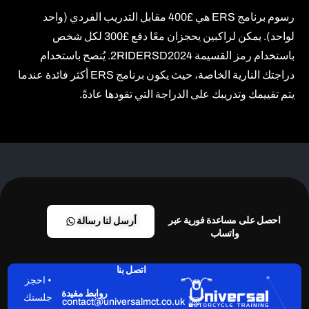
رسوم برنامج ERS هي £400 مقابل التدريب الفردي (واحد
لواحد). يمكن لراكبين يحجزان معًا دفع £300 لكل شخص
باستخدام رمز القسيمة 2RIDERSD2024. يُنصح باستخدام
دراجتك النارية الخاصة، حيث يكون برنامج ERS أكثر فائدة عندما
يتم تقييمك وتدريبك على الدراجة التي تقودها عادةً.
احصل على مساعدة فورية عبر
أرسل لنا رسالة
واتساب
اتصل بنا
• احجز
روابط مفيدة
جلستك
contact@universalmct.co.uk