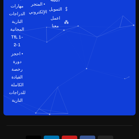
4807
• المتجر
مهارات
التمويل
الإلكتروني
الدراجات
اعمل
النارية
معنا
المجانية
TfL 1-
2-1
• احجز
دورة
رخصة
القيادة
الكاملة
للدراجات
النارية