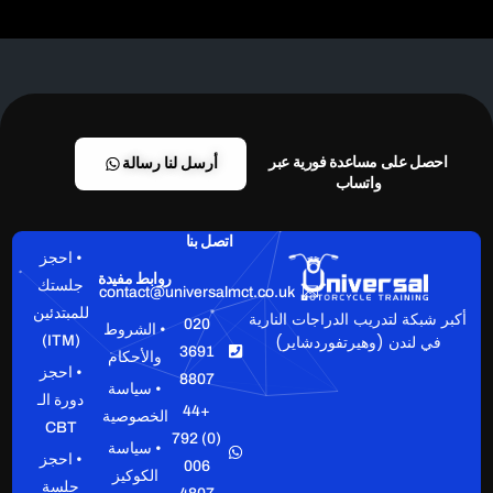
احصل على مساعدة فورية عبر
أرسل لنا رسالة
واتساب
اتصل بنا
• احجز
روابط مفيدة
جلستك
contact@universalmct.co.uk
للمبتدئين
أكبر شبكة لتدريب الدراجات النارية
020
• الشروط
في لندن (وهيرتفوردشاير)
(ITM)
3691
والأحكام
• احجز
8807
• سياسة
دورة الـ
+44
الخصوصية
CBT
(0) 792
• سياسة
• احجز
006
الكوكيز
جلسة