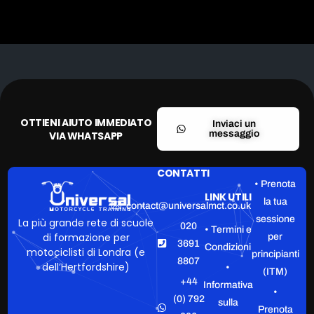
OTTIENI AIUTO IMMEDIATO
Inviaci un
messaggio
VIA WHATSAPP
CONTATTI
• Prenota
LINK UTILI
la tua
contact@universalmct.co.uk
sessione
La più grande rete di scuole
020
• Termini e
di formazione per
per
3691
Condizioni
motociclisti di Londra (e
principianti
8807
dell’Hertfordshire)
•
(ITM)
+44
Informativa
•
(0) 792
sulla
Prenota