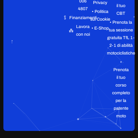
006
Privacy
il tuo
4807
• Politica
CBT
Finanziamenti
sui Cookie
• Prenota la
Lavora
• E-Shop
tua sessione
con noi
gratuita TfL 1-
2-1 di abilità
motociclistiche
•
Prenota
il tuo
corso
completo
per la
patente
moto