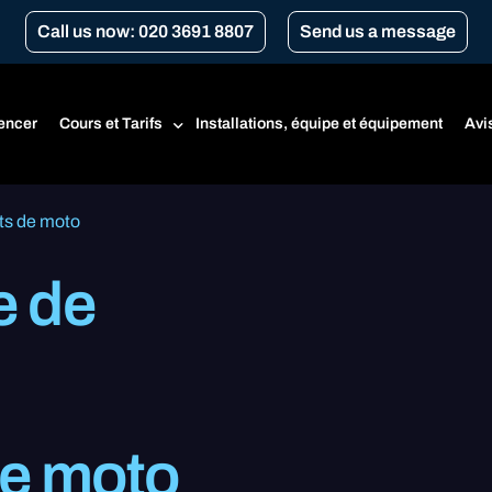
Call us now: 020 3691 8807
Send us a message
ncer
Cours et Tarifs
Installations, équipe et équipement
Avi
ts de moto
Tarifs
e de
Cours pour débutants
CBT
Renouvellement du CBT
Cours Transport for London
Conversion de vitesse
de moto
A1