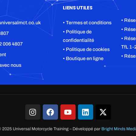
LIENS UTILES
• Rése
niversalmct.co.uk
• Termes et conditions
• Rése
• Politique de
8807
• Rése
confidentialité
2 006 4807
TfL 1-
• Politique de cookies
ent
• Rése
• Boutique en ligne
 avec nous
 2025 Universal Motorcycle Training
–
Développé par
Bright Minds Med