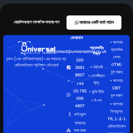
হোয়াটসঅ্যাপে তাৎক্ষণিক সাহায্য পান
আমাদের একটি বার্তা পাঠান
যোগাযোগ
• আপনার
প্রয়োজনীয়
প্রাথমিক
contact@universalmct.co.uk
লিঙ্ক
সেশন
লন্ডন (এবং হার্টফোর্ডশায়ার)-এর সবচেয়ে বড়
020
মোটরসাইকেল প্রশিক্ষণ নেটওয়ার্ক
(ITM)
• শর্তাবলী
3691
বুক করুন
8807
• গোপনীয়তা
• আপনার
নীতি
+44
CBT
(0) 792
• কুকি নীতি
বুক করুন
006
• ই-শপ
• আপনার
4807
বিনামূল্যে
ফাইন্যান্স
TfL 1-2-1
আমাদের
মোটরসাইকেল
সঙ্গে কাজ