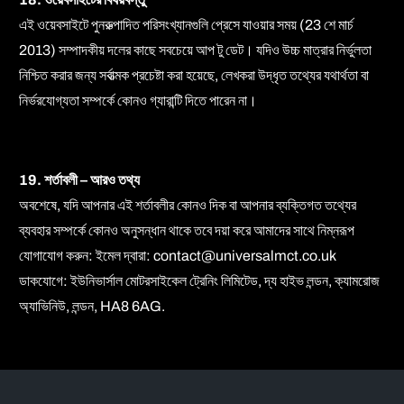
এই ওয়েবসাইটে পুনরুত্পাদিত পরিসংখ্যানগুলি প্রেসে যাওয়ার সময় (23 শে মার্চ
2013) সম্পাদকীয় দলের কাছে সবচেয়ে আপ টু ডেট। যদিও উচ্চ মাত্রার নির্ভুলতা
নিশ্চিত করার জন্য সর্বাত্মক প্রচেষ্টা করা হয়েছে, লেখকরা উদ্ধৃত তথ্যের যথার্থতা বা
নির্ভরযোগ্যতা সম্পর্কে কোনও গ্যারান্টি দিতে পারেন না।
19. শর্তাবলী – আরও তথ্য
অবশেষে, যদি আপনার এই শর্তাবলীর কোনও দিক বা আপনার ব্যক্তিগত তথ্যের
ব্যবহার সম্পর্কে কোনও অনুসন্ধান থাকে তবে দয়া করে আমাদের সাথে নিম্নরূপ
যোগাযোগ করুন: ইমেল দ্বারা:
contact@universalmct.co.uk
ডাকযোগে: ইউনিভার্সাল মোটরসাইকেল ট্রেনিং লিমিটেড, দ্য হাইভ লন্ডন, ক্যামরোজ
অ্যাভিনিউ, লন্ডন, HA8 6AG.