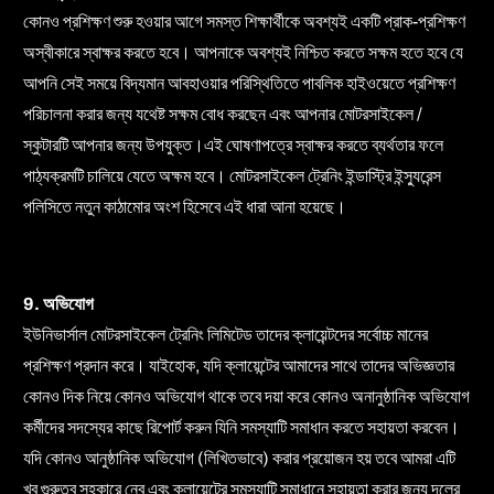
কোনও প্রশিক্ষণ শুরু হওয়ার আগে সমস্ত শিক্ষার্থীকে অবশ্যই একটি প্রাক-প্রশিক্ষণ
অস্বীকারে স্বাক্ষর করতে হবে। আপনাকে অবশ্যই নিশ্চিত করতে সক্ষম হতে হবে যে
আপনি সেই সময়ে বিদ্যমান আবহাওয়ার পরিস্থিতিতে পাবলিক হাইওয়েতে প্রশিক্ষণ
পরিচালনা করার জন্য যথেষ্ট সক্ষম বোধ করছেন এবং আপনার মোটরসাইকেল /
স্কুটারটি আপনার জন্য উপযুক্ত।
এই ঘোষণাপত্রে স্বাক্ষর করতে ব্যর্থতার ফলে
পাঠ্যক্রমটি চালিয়ে যেতে অক্ষম হবে। মোটরসাইকেল ট্রেনিং ইন্ডাস্ট্রি ইন্স্যুরেন্স
পলিসিতে নতুন কাঠামোর অংশ হিসেবে এই ধারা আনা হয়েছে।
9. অভিযোগ
ইউনিভার্সাল মোটরসাইকেল ট্রেনিং লিমিটেড তাদের ক্লায়েন্টদের সর্বোচ্চ মানের
প্রশিক্ষণ প্রদান করে। যাইহোক, যদি ক্লায়েন্টের আমাদের সাথে তাদের অভিজ্ঞতার
কোনও দিক নিয়ে কোনও অভিযোগ থাকে তবে দয়া করে কোনও অনানুষ্ঠানিক অভিযোগ
কর্মীদের সদস্যের কাছে রিপোর্ট করুন যিনি সমস্যাটি সমাধান করতে সহায়তা করবেন।
যদি কোনও আনুষ্ঠানিক অভিযোগ (লিখিতভাবে) করার প্রয়োজন হয় তবে আমরা এটি
খুব গুরুত্ব সহকারে নেব এবং ক্লায়েন্টের সমস্যাটি সমাধানে সহায়তা করার জন্য দলের