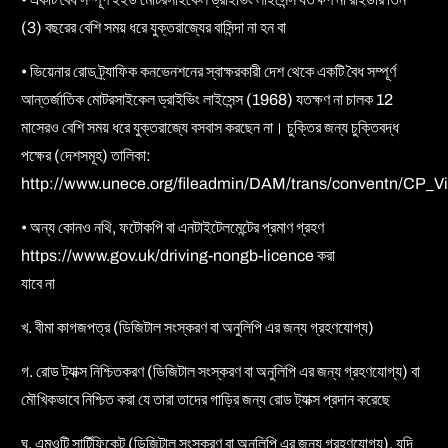
(3) বছরের বেশি সময় ধরে যুক্তরাজ্যের বাসিন্দা না হন বা
• ভিয়েনার রোড ট্র্যাফিক কনভেনশনের স্বাক্ষরকারী দেশ থেকে একটি বৈধ সম্পূর্ণ
আন্তর্জাতিক মোটরসাইকেল ড্রাইভিং লাইসেন্স (1968) যতক্ষণ না চালক 12
মাসেরও বেশি সময় ধরে যুক্তরাজ্যে বসবাস করছেন না। চুক্তির জন্য চুক্তিবদ্ধ
পক্ষের (দেশসমূহ) তালিকা:
http://www.unece.org/fileadmin/DAM/trans/conventn/CP_V
• অন্য কোনও নথি, ফটোকপি বা এনটাইটেলমেন্টের প্রমাণ গ্রহণ
https://www.gov.uk/driving-nongb-licence করা
যাবে না
খ. বীমা কাগজপত্র (ডিজিটাল সংস্করণ বা অনুলিপি এর জন্য গ্রহণযোগ্য)
গ. রোড ট্যাক্স নিশ্চিতকরণ (ডিজিটাল সংস্করণ বা অনুলিপি এর জন্য গ্রহণযোগ্য) বা
মৌখিকভাবে নিশ্চিত করা যে তারা তাদের গাড়ির জন্য রোড ট্যাক্স প্রদান করেছে
ঘ. এমওটি সার্টিফিকেট (ডিজিটাল সংস্করণ বা অনুলিপি এর জন্য গ্রহণযোগ্য), যদি