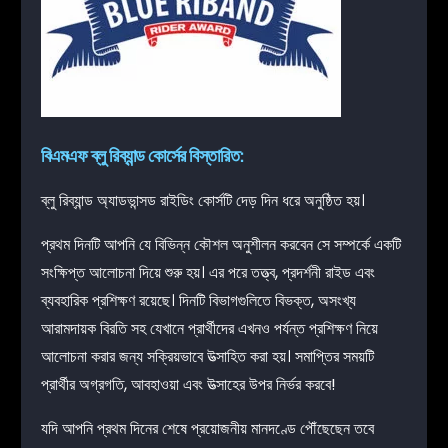
বিএমএফ ব্লু রিব্যান্ড কোর্সের বিস্তারিত:
ব্লু রিব্যান্ড অ্যাডভান্সড রাইডিং কোর্সটি দেড় দিন ধরে অনুষ্ঠিত হয়।
প্রথম দিনটি আপনি যে বিভিন্ন কৌশল অনুশীলন করবেন সে সম্পর্কে একটি
সংক্ষিপ্ত আলোচনা দিয়ে শুরু হয়। এর পরে তত্ত্ব, প্রদর্শনী রাইড এবং
ব্যবহারিক প্রশিক্ষণ রয়েছে। দিনটি বিভাগগুলিতে বিভক্ত, অসংখ্য
আরামদায়ক বিরতি সহ যেখানে প্রার্থীদের এখনও পর্যন্ত প্রশিক্ষণ নিয়ে
আলোচনা করার জন্য সক্রিয়ভাবে উত্সাহিত করা হয়। সমাপ্তির সময়টি
প্রার্থীর অগ্রগতি, আবহাওয়া এবং উত্সাহের উপর নির্ভর করবে!
যদি আপনি প্রথম দিনের শেষে প্রয়োজনীয় মানদণ্ডে পৌঁছেছেন তবে