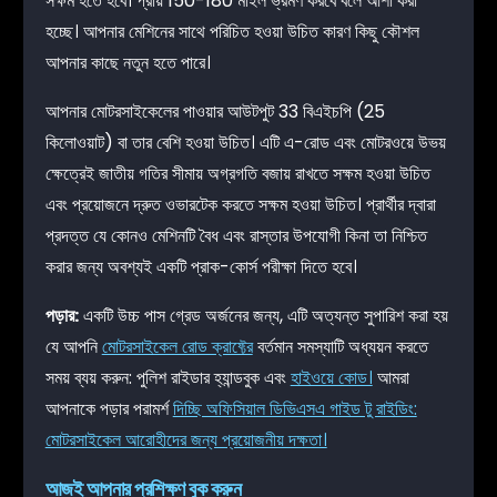
সক্ষম হতে হবে। প্রায় 150-180 মাইল ভ্রমণ করবে বলে আশা করা
হচ্ছে। আপনার মেশিনের সাথে পরিচিত হওয়া উচিত কারণ কিছু কৌশল
আপনার কাছে নতুন হতে পারে।
আপনার মোটরসাইকেলের পাওয়ার আউটপুট 33 বিএইচপি (25
কিলোওয়াট) বা তার বেশি হওয়া উচিত। এটি এ-রোড এবং মোটরওয়ে উভয়
ক্ষেত্রেই জাতীয় গতির সীমায় অগ্রগতি বজায় রাখতে সক্ষম হওয়া উচিত
এবং প্রয়োজনে দ্রুত ওভারটেক করতে সক্ষম হওয়া উচিত। প্রার্থীর দ্বারা
প্রদত্ত যে কোনও মেশিনটি বৈধ এবং রাস্তার উপযোগী কিনা তা নিশ্চিত
করার জন্য অবশ্যই একটি প্রাক-কোর্স পরীক্ষা দিতে হবে।
পড়ার:
একটি উচ্চ পাস গ্রেড অর্জনের জন্য, এটি অত্যন্ত সুপারিশ করা হয়
যে আপনি
মোটরসাইকেল রোড ক্রাফ্টের
বর্তমান সমস্যাটি অধ্যয়ন করতে
সময় ব্যয় করুন: পুলিশ রাইডার হ্যান্ডবুক এবং
হাইওয়ে কোড।
আমরা
আপনাকে পড়ার পরামর্শ
দিচ্ছি অফিসিয়াল ডিভিএসএ গাইড টু রাইডিং:
মোটরসাইকেল আরোহীদের জন্য প্রয়োজনীয় দক্ষতা।
আজই আপনার প্রশিক্ষণ বুক করুন