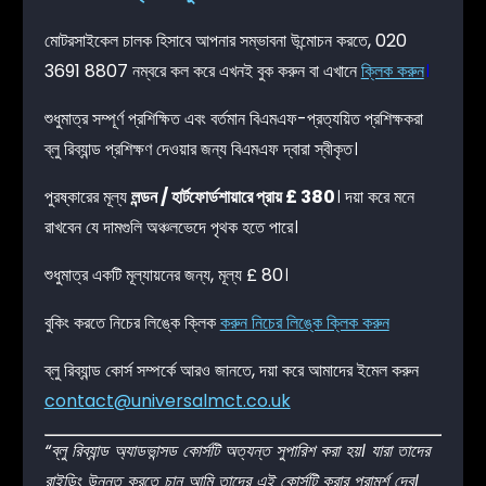
মোটরসাইকেল চালক হিসাবে আপনার সম্ভাবনা উন্মোচন করতে, 020
3691 8807 নম্বরে কল করে এখনই বুক করুন বা এখানে
ক্লিক করুন
।
শুধুমাত্র সম্পূর্ণ প্রশিক্ষিত এবং বর্তমান বিএমএফ-প্রত্যয়িত প্রশিক্ষকরা
ব্লু রিব্যান্ড প্রশিক্ষণ দেওয়ার জন্য বিএমএফ দ্বারা স্বীকৃত।
পুরষ্কারের মূল্য
লন্ডন / হার্টফোর্ডশায়ারে প্রায় £ 380
। দয়া করে মনে
রাখবেন যে দামগুলি অঞ্চলভেদে পৃথক হতে পারে।
শুধুমাত্র একটি মূল্যায়নের জন্য, মূল্য £ 80।
বুকিং করতে নিচের লিঙ্কে ক্লিক
করুন নিচের লিঙ্কে ক্লিক করুন
ব্লু রিব্যান্ড কোর্স সম্পর্কে আরও জানতে, দয়া করে আমাদের ইমেল করুন
contact@universalmct.co.uk
“ব্লু রিব্যান্ড অ্যাডভান্সড কোর্সটি অত্যন্ত সুপারিশ করা হয়। যারা তাদের
রাইডিং উন্নত করতে চান আমি তাদের এই কোর্সটি করার পরামর্শ দেব।