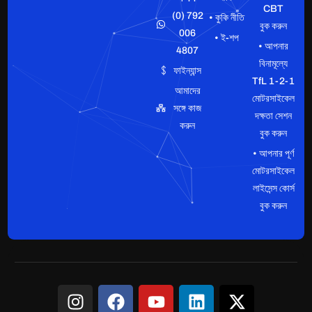
CBT
(0) 792
• কুকি নীতি
বুক করুন
006
• ই-শপ
• আপনার
4807
বিনামূল্যে
ফাইন্যান্স
TfL 1-2-1
আমাদের
মোটরসাইকেল
সঙ্গে কাজ
দক্ষতা সেশন
করুন
বুক করুন
• আপনার পূর্ণ
মোটরসাইকেল
লাইসেন্স কোর্স
বুক করুন