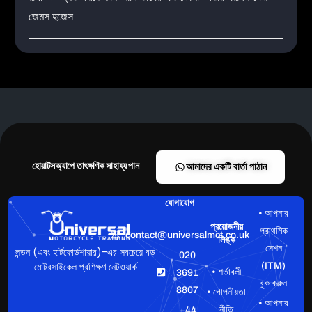
জেমস হজেস
হোয়াটসঅ্যাপে তাৎক্ষণিক সাহায্য পান
আমাদের একটি বার্তা পাঠান
যোগাযোগ
• আপনার
প্রয়োজনীয়
প্রাথমিক
contact@universalmct.co.uk
লিঙ্ক
সেশন
লন্ডন (এবং হার্টফোর্ডশায়ার)-এর সবচেয়ে বড়
020
মোটরসাইকেল প্রশিক্ষণ নেটওয়ার্ক
(ITM)
• শর্তাবলী
3691
বুক করুন
8807
• গোপনীয়তা
• আপনার
নীতি
+44