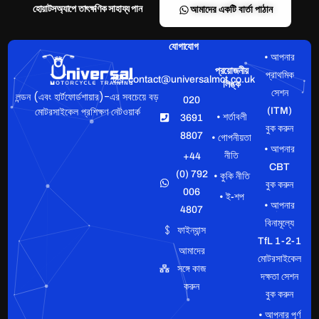
হোয়াটসঅ্যাপে তাৎক্ষণিক সাহায্য পান
আমাদের একটি বার্তা পাঠান
যোগাযোগ
• আপনার
প্রয়োজনীয়
প্রাথমিক
contact@universalmct.co.uk
লিঙ্ক
সেশন
লন্ডন (এবং হার্টফোর্ডশায়ার)-এর সবচেয়ে বড়
020
মোটরসাইকেল প্রশিক্ষণ নেটওয়ার্ক
(ITM)
• শর্তাবলী
3691
বুক করুন
8807
• গোপনীয়তা
• আপনার
নীতি
+44
CBT
(0) 792
• কুকি নীতি
বুক করুন
006
• ই-শপ
• আপনার
4807
বিনামূল্যে
ফাইন্যান্স
TfL 1-2-1
আমাদের
মোটরসাইকেল
সঙ্গে কাজ
দক্ষতা সেশন
করুন
বুক করুন
• আপনার পূর্ণ