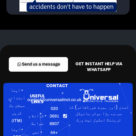
GET INSTANT HELP VIA
Send us a message
WHATSAPP
CONTACT
• اپنا
USEFUL
ابتدائی
contact@universalmct.co.uk
LINKS
سیشن بک
لندن (اور ہیرٹ فورڈشائر) کا
020
سب سے بڑا موٹر سائیکل
کریں
• شرائط و
3691
ٹریننگ اسکول نیٹ ورک
(ITM)
ضوابط
8807
• اپنا
• نجی
+44