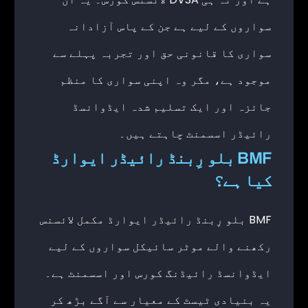
سواروں کے لیے ہے جن کے پاس آزادانہ
سواری کا قانونی حق اور تجربہ پہلے سے
موجود ہے، مگر وہ اپنی سواری کا منظم
جائزہ اور ایک تسلیم شدہ ایڈوانسڈ
رائیڈر اسسمنٹ چاہتے ہیں۔
BMF بلو رِبنڈ رائیڈر ایوارڈ
کیا ہے؟
BMF بلو رِبنڈ رائیڈر ایوارڈ مکمل لائسنس
رکھنے والے موٹر سائیکل سواروں کے لیے
ایڈوانسڈ رائیڈنگ کورس اور اسسمنٹ ہے۔
یہ بنیادی ٹیسٹ کے معیار سے آگے بڑھ کر