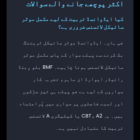
اکثر پوچھے جانے والے سوالات
کیا ایڈوانسڈ تربیت کے لیے مکمل موٹر
سائیکل لائسنس ضروری ہے؟
جی ہاں۔ ایڈوانسڈ موٹر سائیکل ٹریننگ
بک کرنے سے پہلے سوار کے پاس مکمل موٹر
سائیکل لائسنس ہونا چاہیے۔ BMF بلو رِبنڈ
رائیڈر ایوارڈ ان ماہر، تجربہ کار
سواروں کے لیے ہے جو پہلے ہی تیز سڑکوں
اور لمبے فاصلوں پر سواری میں پُراعتماد
ہیں۔ یہ CBT، A2 یا کیٹیگری A لائسنس
تربیت کا متبادل نہیں ہے۔