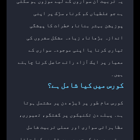
یہ تربیت ان سواروں کے لیے موزوں ہو سکتی
ہے جو غلطیاں کم کرنا، سڑک پر اپنی
پوزیشن بہتر بنانا، خطرات کا پیشگی
اندازہ بڑھانا، زیادہ مشکل سفروں کی
تیاری کرنا یا اپنی موجودہ سواری کے
معیار پر ایک آزاد رائے حاصل کرنا چاہتے
ہیں۔
کورس میں کیا شامل ہے؟
کورس عام طور پر ڈیڑھ دن پر مشتمل ہوتا
ہے۔ پہلے دن تکنیکوں پر گفتگو، تھیوری،
مظاہراتی سواری اور عملی تربیت شامل
ہوتی ہے۔ دن کو حصوں میں تقسیم کیا جاتا