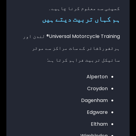
کمپنی سے معلوم کرنا چاہیے۔
ہم کہاں تربیت دیتے ہیں
Universal Motorcycle Training® لندن اور
ہرٹفورڈشائر کے سات مراکز سے موٹر
سائیکل تربیت فراہم کرتا ہے:
Alperton
Croydon
Dagenham
Edgware
Eltham
Wimbledon