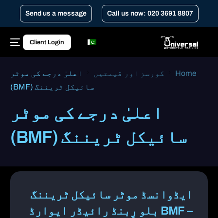
Send us a message
Call us now: 020 3691 8807
Client Login
Home
کورسز اور قیمتیں
اعلیٰ درجے کی موٹر
سائیکل ٹریننگ (BMF)
اعلیٰ درجے کی موٹر
سائیکل ٹریننگ (BMF)
ایڈوانسڈ موٹر سائیکل ٹریننگ
– BMF بلو رِبنڈ رائیڈر ایوارڈ