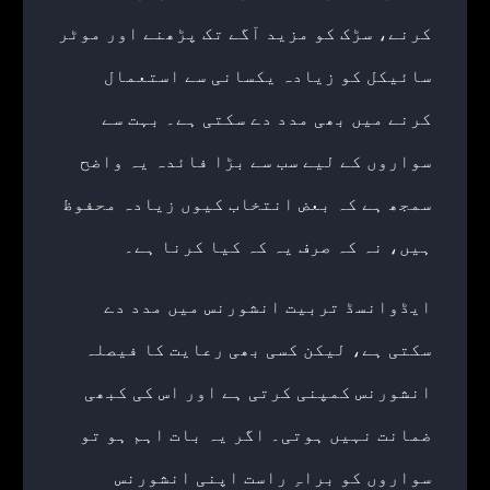
کرنے، سڑک کو مزید آگے تک پڑھنے اور موٹر
سائیکل کو زیادہ یکسانی سے استعمال
کرنے میں بھی مدد دے سکتی ہے۔ بہت سے
سواروں کے لیے سب سے بڑا فائدہ یہ واضح
سمجھ ہے کہ بعض انتخاب کیوں زیادہ محفوظ
ہیں، نہ کہ صرف یہ کہ کیا کرنا ہے۔
ایڈوانسڈ تربیت انشورنس میں مدد دے
سکتی ہے، لیکن کسی بھی رعایت کا فیصلہ
انشورنس کمپنی کرتی ہے اور اس کی کبھی
ضمانت نہیں ہوتی۔ اگر یہ بات اہم ہو تو
سواروں کو براہِ راست اپنی انشورنس