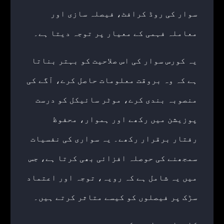
سوار کی روڈ کرافٹ، فیصلہ سازی اور
معاملہ فہمی کے معیار پر توجہ دیتا ہے۔
یہ کورس سوار کی اس صلاحیت کو بہتر بناتا
ہے کہ وہ بروقت معلومات حاصل کرے، آگے کی
منصوبہ بندی کرے، موٹر سائیکل کو درست
پوزیشن میں رکھے اور ہموار، محفوظ
رفتار برقرار رکھے۔ یہ سواری کی نفسیات
سمجھنے کی حوصلہ افزائی بھی کرتا ہے، جس
میں یہ شامل ہے کہ رویہ، توجہ اور اعتماد
سڑک پر فیصلوں کو کیسے متاثر کرتے ہیں۔