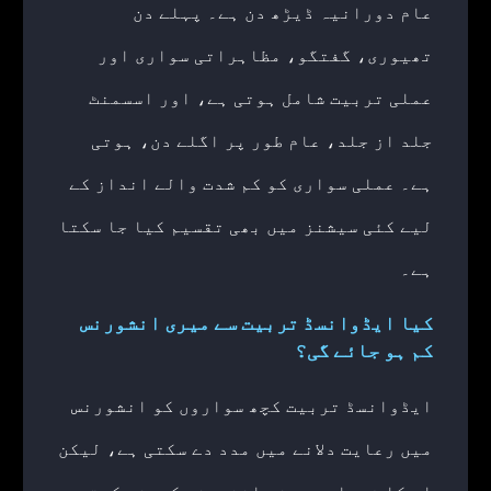
عام دورانیہ ڈیڑھ دن ہے۔ پہلے دن
تھیوری، گفتگو، مظاہراتی سواری اور
عملی تربیت شامل ہوتی ہے، اور اسسمنٹ
جلد از جلد، عام طور پر اگلے دن، ہوتی
ہے۔ عملی سواری کو کم شدت والے انداز کے
لیے کئی سیشنز میں بھی تقسیم کیا جا سکتا
ہے۔
کیا ایڈوانسڈ تربیت سے میری انشورنس
کم ہو جائے گی؟
ایڈوانسڈ تربیت کچھ سواروں کو انشورنس
میں رعایت دلانے میں مدد دے سکتی ہے، لیکن