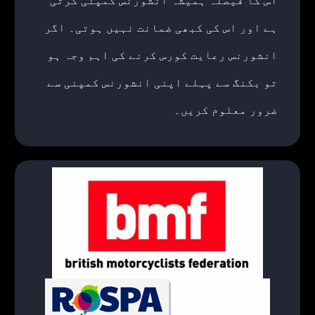
اس کا فیصلہ ہمیشہ انشورنس کمپنی کرتی
ہے اور اس کی کبھی ضمانت نہیں ہوتی۔ اگر
انشورنس رعایت کورس کرنے کی اہم وجہ ہو
تو بکنگ سے پہلے اپنی انشورنس کمپنی سے
ضرور معلوم کریں۔