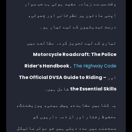
وقت سب سے زیادہ مفید ہوتی ہے جب سوار
اپنی عادتوں پر نظرثانی اور چھوٹی،
درست تبدیلیوں کے لیے تیار ہو۔
تیاری کے لیے تجویز کردہ مطالعے میں
Motorcycle Roadcraft: The Police
Rider’s Handbook
،
The Highway Code
اور
The Official DVSA Guide to Riding –
the Essential Skills
شامل ہیں۔
یہ کتابیں مشاہدے، پیش بینی، پوزیشننگ،
محفوظ رفتار اور ان ذمہ داریوں کو
سمجھنے میں مدد دیتی ہیں جو موٹر سائیکل