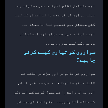
ایک متبادل نظام الاوقات بھی دستیاب ہے۔
عملی سواری کو کم شدت والے انداز کے لیے
کئی سیشنز میں تقسیم کیا جا سکتا ہے،
ایسے اوقات میں جو سوار اور انسٹرکٹر
دونوں کے لیے موزوں ہوں۔
سواروں کو تیاری کیسے کرنی
چاہیے؟
سواروں کو قانونی اور سڑک پر چلنے کے
قابل موٹر سائیکل، مناسب حفاظتی لباس
اور براہِ راست رائے قبول کرنے کی آمادگی
کے ساتھ آنا چاہیے۔ ایڈوانسڈ تربیت اس