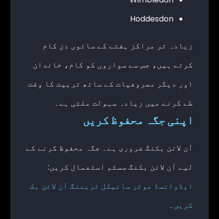
Hoddesdon
زیادہ تر مراکز ہفتے کے ساتوں دن کام
کرتے ہیں، جس سے سواروں کو کام، خاندان
اور دیگر مصروفیات کے ساتھ تربیت کا وقت
طے کرنے میں زیادہ سہولت ملتی ہے۔
اپنی جگہ محفوظ کریں
آن لائن بکنگ ضروری ہے۔ جگہ محفوظ کرنے کے
لیے آن لائن بکنگ سسٹم استعمال کریں:
ایڈوانسڈ موٹر سائیکل ٹریننگ آن لائن بک
کریں
۔