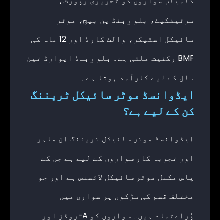
کامیاب سواروں کو تحریری رپورٹ،
سرٹیفکیٹ، بلو رِبنڈ پن بیج، موٹر
سائیکل اسٹیکر، والٹ کارڈ اور 12 ماہ کی
BMF رکنیت ملتی ہے۔ بلو رِبنڈ ایوارڈ تین
سال کے لیے کارآمد ہوتا ہے۔
ایڈوانسڈ موٹر سائیکل ٹریننگ
کن کے لیے ہے؟
ایڈوانسڈ موٹر سائیکل ٹریننگ ان ماہر
اور تجربہ کار سواروں کے لیے ہے جن کے
پاس مکمل موٹر سائیکل لائسنس ہے اور جو
مختلف قسم کی سڑکوں پر سواری میں
پُراعتماد ہیں۔ سواروں کو A-روڈز اور