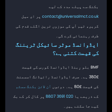
بکنگ سے پہلے مدد کے لیے
contact@universalmct.co.uk
پر ای میل
کریں، ٹیم آپ کی موزوں ترین اگلے قدم کی
طرف رہنمائی کرے گی۔
ایڈوانسڈ موٹر سائیکل ٹریننگ
کی قیمت کتنی ہے؟
BMF بلو رِبنڈ ایڈوانسڈ کورس کی قیمت
£380 ہے۔ صرف ایڈوانسڈ رائیڈنگ اسسمنٹ
کی قیمت £80 ہے۔ دونوں
آن لائن بکنگ سسٹم
کے ذریعے یا
020 3691 8807
پر کال کر کے بک
کیے جا سکتے ہیں۔