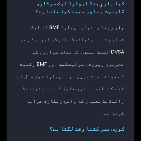
کیا بلو رِبنڈ ایوارڈ ایک سرکاری
قابلیت ہے اور مجھے کیا ملتا ہے؟
بلو رِبنڈ رائیڈر ایوارڈ BMF کا ایک
تسلیم شدہ ایڈوانسڈ رائیڈر ایوارڈ ہے،
DVSA ٹیسٹ نہیں۔ کامیاب سواروں کو
تحریری رپورٹ، سرٹیفکیٹ اور BMF رکنیت
کے فوائد ملتے ہیں۔ یہ ایوارڈ تین سال کے
لیے کارآمد ہے اور حاصل کردہ ایڈوانسڈ
رائیڈنگ معیار کا واضح ریکارڈ فراہم
کرتا ہے۔
کورس میں کتنا وقت لگتا ہے؟