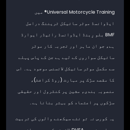
Universal Motorcycle Training® میں
ایڈوانسڈ موٹر سائیکل ٹریننگ دراصل
BMF بلو رِبنڈ ایڈوانسڈ رائیڈر ایوارڈ
ہے، جو ان ماہر اور تجربہ کار موٹر
سائیکل سواروں کے لیے ہے جن کے پاس پہلے
سے مکمل موٹر سائیکل لائسنس موجود ہے۔ اس
کا مقصد سڑک پر مہارت (روڈ کرافٹ)،
منصوبہ بندی، مشین پر کنٹرول اور حقیقی
سڑکوں پر اعتماد کو بہتر بنانا ہے۔
یہ کورس نہ تو نئے سیکھنے والوں کی تربیت
ہے اور نہ ہی DVSA لائسنس کورس۔ یہ ان