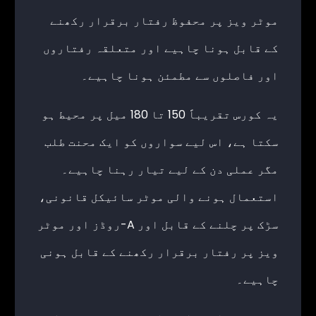
موٹر ویز پر محفوظ رفتار برقرار رکھنے
کے قابل ہونا چاہیے اور متعلقہ رفتاروں
اور فاصلوں سے مطمئن ہونا چاہیے۔
یہ کورس تقریباً 150 تا 180 میل پر محیط ہو
سکتا ہے، اس لیے سواروں کو ایک محنت طلب
مگر عملی دن کے لیے تیار رہنا چاہیے۔
استعمال ہونے والی موٹر سائیکل قانونی،
سڑک پر چلنے کے قابل اور A-روڈز اور موٹر
ویز پر رفتار برقرار رکھنے کے قابل ہونی
چاہیے۔