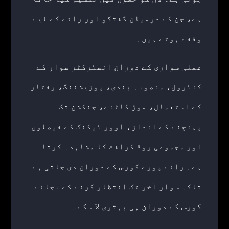
ہے، جن کے درمیان گفتگو اور رائے کے لیے
وقفے ہوتے ہیں۔
عملی سواری کے دوران انسٹرکٹر سوار کے
کنٹرول، منصوبہ بندی، پوزیشننگ، رفتار
کے استعمال، موڑ کاٹنے، جنکشن تک
پہنچنے کے انداز، اوور ٹیکنگ کے فیصلوں
اور مجموعی روڈ کرافٹ کا مشاہدہ کرتا
ہے۔ رائے پورے کورس کے دوران دی جاتی ہے
تاکہ سوار آخر تک انتظار کرنے کے بجائے
کورس کے دوران ہی بہتری لا سکے۔