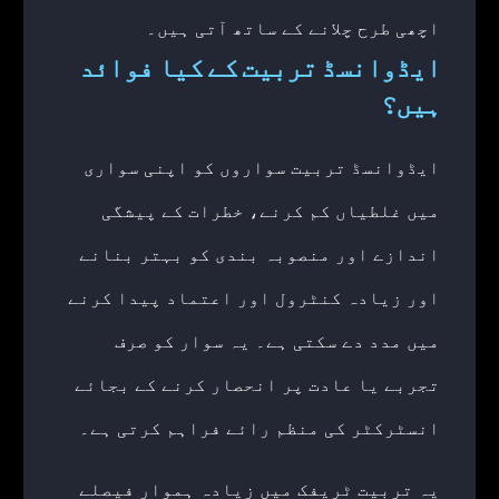
اچھی طرح چلانے کے ساتھ آتی ہیں۔
ایڈوانسڈ تربیت کے کیا فوائد
ہیں؟
ایڈوانسڈ تربیت سواروں کو اپنی سواری
میں غلطیاں کم کرنے، خطرات کے پیشگی
اندازے اور منصوبہ بندی کو بہتر بنانے
اور زیادہ کنٹرول اور اعتماد پیدا کرنے
میں مدد دے سکتی ہے۔ یہ سوار کو صرف
تجربے یا عادت پر انحصار کرنے کے بجائے
انسٹرکٹر کی منظم رائے فراہم کرتی ہے۔
یہ تربیت ٹریفک میں زیادہ ہموار فیصلے