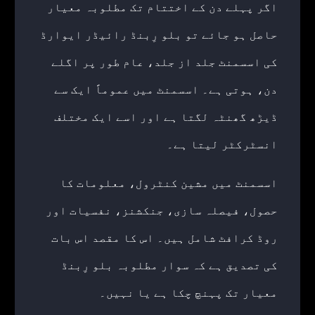
اگر پہلے دن کے اختتام تک مطلوبہ معیار
حاصل ہو جائے تو بلو رِبنڈ رائیڈر ایوارڈ
کی اسسمنٹ جلد از جلد، عام طور پر اگلے
دن، ہوتی ہے۔ اسسمنٹ میں عموماً ایک سے
ڈیڑھ گھنٹہ لگتا ہے اور اسے ایک مختلف
انسٹرکٹر لیتا ہے۔
اسسمنٹ میں مشین کنٹرول، معلومات کا
حصول، فیصلہ سازی، جنکشنز، نفسیات اور
روڈ کرافٹ شامل ہیں۔ اس کا مقصد اس بات
کی تصدیق ہے کہ سوار مطلوبہ بلو رِبنڈ
معیار تک پہنچ چکا ہے یا نہیں۔