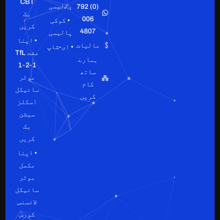
CBT
پالیسی
(0) 792
بک
006
• کوکی
کریں
4807
پالیسی
• اپنا
مالیات
• ای-شاپ
مفت TfL
ہمارے
1-2-1
ساتھ
موٹر
کام
سائیکل
کریں
اسکلز
سیشن
بک
کریں
• اپنا
مکمل
موٹر
سائیکل
لائسنس
کورس