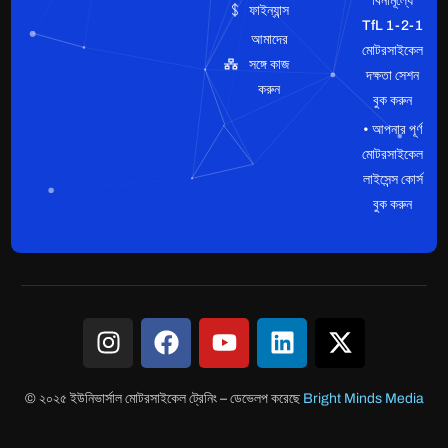
বিনামূল্যে
ফাইন্যান্স
TfL 1-2-1
আমাদের
মোটরসাইকেল
সঙ্গে কাজ
দক্ষতা সেশন
করুন
বুক করুন
• আপনার পূর্ণ
মোটরসাইকেল
লাইসেন্স কোর্স
বুক করুন
© ২০২৫ ইউনিভার্সাল মোটরসাইকেল ট্রেনিং
–
ডেভেলপ করেছে
Bright Minds Media
ক্লায়েন্ট লগইন