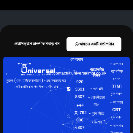
হোয়াটসঅ্যাপে তাৎক্ষণিক সাহায্য পান
আমাদের একটি বার্তা পাঠান
যোগাযোগ
• আপনার
প্রয়োজনীয়
প্রাথমিক
contact@universalmct.co.uk
লিঙ্ক
সেশন
লন্ডন (এবং হার্টফোর্ডশায়ার)-এর সবচেয়ে বড়
020
মোটরসাইকেল প্রশিক্ষণ নেটওয়ার্ক
(ITM)
• শর্তাবলী
3691
বুক করুন
8807
• গোপনীয়তা
• আপনার
নীতি
+44
CBT
(0) 792
• কুকি নীতি
বুক করুন
006
• ই-শপ
• আপনার
4807