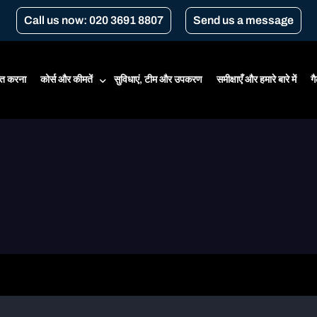
Call us now: 020 3691 8807
Send us a message
त करना
कोर्स और कीमतें
सुविधाएं, टीम और उपकरण
समीक्षाएँ और हमारे बारे में
ग
कीमतों
शुरुआती कोर्स
सीबीटी
सीबीटी नवीनीकरण
लंदन के लिए परिवहन पाठ्यक्रम
गियर कन्‍वर्ज़न
ए1