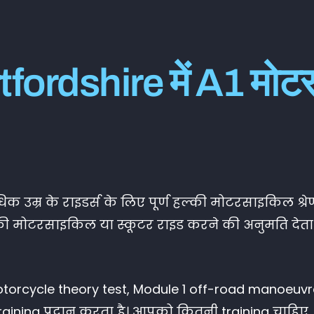
ए2 प्रतिबंधित मोटरसाइकिल लाइसेंस
DAS (पूरा मोटरसाइकिल लाइसेंस)
ordshire में A1 मोटर
उन्नत राइडर योजना (ERS) DVSA
एडवांस्ड मोटरसाइकिल ट्रेनिंग (BMF)
क उम्र के राइडर्स के लिए पूर्ण हल्की मोटरसाइकिल श्रे
की मोटरसाइकिल या स्कूटर राइड करने की अनुमति देत
torcycle theory test, Module 1 off-road manoeuvr
 training प्रदान करता है। आपको कितनी training चाहि