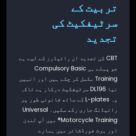
تربیت کے
سرٹیفکیٹ کی
تجدید
CBT کی تجدید ان رائیڈرز کے لیے ہے
جو پہلے ہی Compulsory Basic
Training مکمل کر چکے ہیں اور انہیں
نیا DL196 سرٹیفکیٹ درکار ہے تاکہ
وہ L-plates کے ساتھ قانونی طور پر
رائیڈنگ جاری رکھ سکیں۔ Universal
Motorcycle Training® میں آپ لندن
اور ہرٹ فورڈشائر میں ہمارے