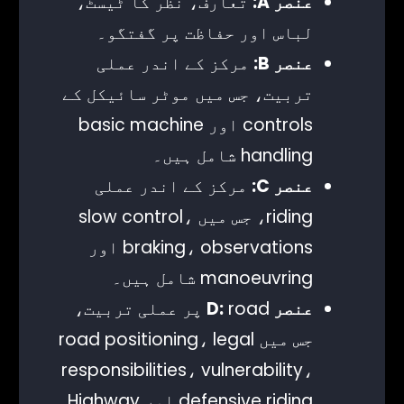
عنصر A:
تعارف، نظر کا ٹیسٹ،
لباس اور حفاظت پر گفتگو۔
عنصر B:
مرکز کے اندر عملی
تربیت، جس میں موٹر سائیکل کے
controls اور basic machine
handling شامل ہیں۔
عنصر C:
مرکز کے اندر عملی
riding، جس میں slow control،
braking، observations اور
manoeuvring شامل ہیں۔
عنصر D:
road پر عملی تربیت،
جس میں road positioning، legal
responsibilities، vulnerability،
defensive riding اور Highway