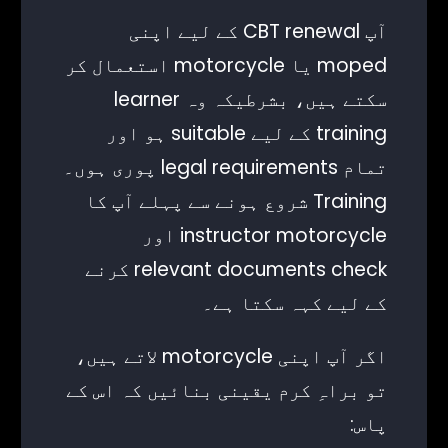
آپ CBT renewal کے لیے اپنی
moped یا motorcycle استعمال کر
سکتے ہیں، بشرطیکہ وہ learner
training کے لیے suitable ہو اور
تمام legal requirements پوری ہوں۔
Training شروع ہونے سے پہلے آپ کا
instructor motorcycle اور
relevant documents check کرنے
کے لیے کہہ سکتا ہے۔
اگر آپ اپنی motorcycle لاتے ہیں،
تو براہِ کرم یقینی بنائیں کہ اس کے
پاس: