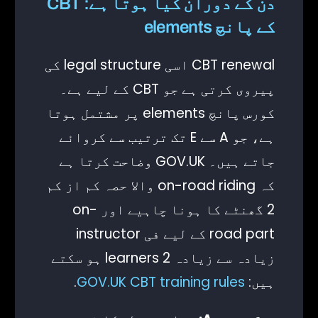
دن کے دوران کیا ہوتا ہے: CBT
کے پانچ elements
CBT renewal اسی legal structure کی
پیروی کرتی ہے جو CBT کے لیے ہے۔
کورس پانچ elements پر مشتمل ہوتا
ہے، جو A سے E تک ترتیب سے کروائے
جاتے ہیں۔ GOV.UK وضاحت کرتا ہے
کہ on-road riding والا حصہ کم از کم
2 گھنٹے کا ہونا چاہیے اور on-
road part کے لیے فی instructor
زیادہ سے زیادہ 2 learners ہو سکتے
ہیں:
GOV.UK CBT training rules
.