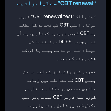
“CBT renewal” سے کیا مراد ہے
کوئی الگ “CBT renewal test” نہیں
ہوتا۔ اپنی CBT کی تجدید کا مطلب
ہے CBT کورس دوبارہ کرنا، چاہے آپ
کے موجودہ DL196 سرٹیفکیٹ کی
میعاد ختم ہونے سے پہلے یا اس کے
ختم ہونے کے بعد۔
تجربہ کار رائیڈرز کے لیے یہ دن
پہلی CBT کے مقابلے میں زیادہ
مانوس محسوس ہو سکتا ہے۔ تاہم،
کورس میں لازمی CBT نصاب پھر بھی
مکمل طور پر شامل ہونا چاہیے۔