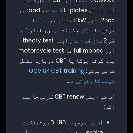
GOV.UK کے مطابق، CBT مکمل کرنے
کے بعد آپ L-plates کے ساتھ road پر
125cc اور 11kW تک کی موپیڈ یا
موٹر سائیکل چلا سکتے ہیں، لیکن آپ
کو 2 سال کے اندر اپنا theory test
اور full moped یا motorcycle test
پاس کرنا ہوگا یا CBT دوبارہ مکمل
کرنی ہوگی:
GOV.UK CBT training
کیسے کام کرتی ہے
.
آپ کو اپنی CBT renew کرنی چاہیے
اگر:
آپ کا موجودہ DL196 سرٹیفکیٹ
expire ہونے کے قریب ہے اور آپ