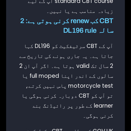
standard CBT course آپ کے لیے
زیادہ مناسب ہے یا نہیں۔
CBT کب renew کرنی ہوتی ہے: 2
سالہ DL196 rule
آپ کے CBT سرٹیفکیٹ کو DL196 کہا
جاتا ہے۔ یہ جاری ہونے کی تاریخ سے
2 سال تک valid ہوتا ہے۔ اگر آپ ان 2
سالوں کے اندر اپنا full moped یا
motorcycle test پاس نہیں کرتے،
تو آپ کو CBT دوبارہ کرنی ہوگی یا
learner کے طور پر رائیڈنگ بند
کرنی ہوگی۔