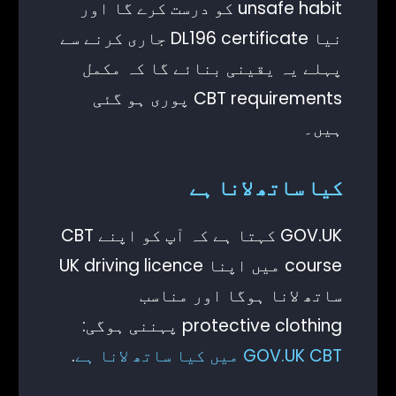
unsafe habit کو درست کرے گا اور
نیا DL196 certificate جاری کرنے سے
پہلے یہ یقینی بنائے گا کہ مکمل
CBT requirements پوری ہو گئی
ہیں۔
کیا ساتھ لانا ہے
GOV.UK کہتا ہے کہ آپ کو اپنے CBT
course میں اپنا UK driving licence
ساتھ لانا ہوگا اور مناسب
protective clothing پہننی ہوگی:
GOV.UK CBT میں کیا ساتھ لانا ہے
.