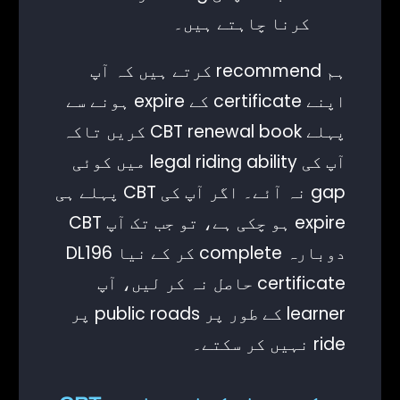
کرنا چاہتے ہیں۔
ہم recommend کرتے ہیں کہ آپ
اپنے certificate کے expire ہونے سے
پہلے CBT renewal book کریں تاکہ
آپ کی legal riding ability میں کوئی
gap نہ آئے۔ اگر آپ کی CBT پہلے ہی
expire ہو چکی ہے، تو جب تک آپ CBT
دوبارہ complete کر کے نیا DL196
certificate حاصل نہ کر لیں، آپ
learner کے طور پر public roads پر
ride نہیں کر سکتے۔