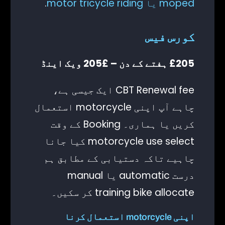
moped یا motor tricycle riding
.
کورس فیس
£205 ہفتے کے دن – £205 ویک اینڈ
CBT Renewal fee ایک جیسی ہے،
چاہے آپ اپنی motorcycle استعمال
کریں یا ہماری۔ Booking کے وقت
motorcycle use select کیا جانا
چاہیے تاکہ دستیابی کے مطابق ہم
درست automatic یا manual
training bike allocate کر سکیں۔
اپنی motorcycle استعمال کرنا