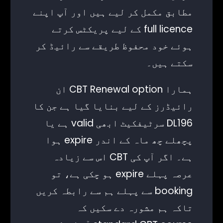
مطابق مکمل کر لیے ہیں اور آپ اپنے
full licence کے لیے پریکٹس کرتے
ہوئے خود محفوظ طریقے سے رائیڈ کر
سکتے ہیں۔
ہمارا CBT Renewal option ان
رائیڈرز کے لیے بنایا گیا ہے جن کا
DL196 سرٹیفکیٹ ابھی valid ہے یا
پچھلے چھ ماہ کے اندر expire ہوا
ہے۔ اگر آپ کی CBT اس سے زیادہ
عرصہ پہلے expire ہو چکی ہے، تو
booking سے پہلے ہم سے رابطہ کریں
تاکہ ہم مشورہ دے سکیں کہ