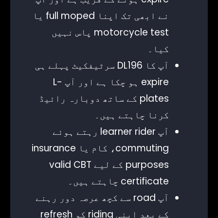
نے ابھی تک اپنا full moped یا
motorcycle test پاس نہیں
کیا۔
آپ کا DL196 سرٹیفکیٹ پہلے ہی
expire ہو چکا ہے اور آپ L-
plates کے ساتھ دوبارہ رائیڈ
کرنا چاہتے ہیں۔
آپ learner rider رہتے ہوئے
commuting، کام یا insurance
purposes کے لیے valid CBT
certificate چاہتے ہیں۔
آپ road سے کچھ عرصہ دور رہنے
کے بعد اپنی riding کو refresh