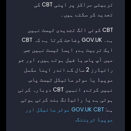
تربیتی مراکز پر اپنی CBT کی
تجدید کر سکتے ہیں۔
CBT کوئی الگ تجدیدی ٹیسٹ نہیں
ہے۔ GOV.UK وضاحت کرتا ہے کہ CBT
ایک تربیت ہے، ایسا ٹیسٹ نہیں جس
میں آپ پاس یا فیل ہوتے ہیں، اور جو
رائیڈرز 2 سال کے اندر اپنا مکمل
موپیڈ یا موٹر سائیکل ٹیسٹ پاس
نہیں کرتے، انہیں CBT دوبارہ کرنی
ہوتی ہے یا رائیڈنگ بند کرنی ہوتی
ہے:
GOV.UK CBT موٹر سائیکل اور
موپیڈ ٹریننگ
.