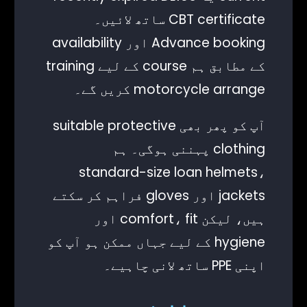
CBT certificate ساتھ لائیں۔
Advance booking اور availability
کے مطابق ہم course کے لیے training
motorcycle arrange کریں گے۔
آپ کو پھر بھی suitable protective
clothing پہننی ہوگی۔ ہم
standard-size loan helmets،
jackets اور gloves فراہم کر سکتے
ہیں، لیکن comfort، fit اور
hygiene کے لیے جہاں ممکن ہو آپ کو
اپنی PPE ساتھ لانی چاہیے۔