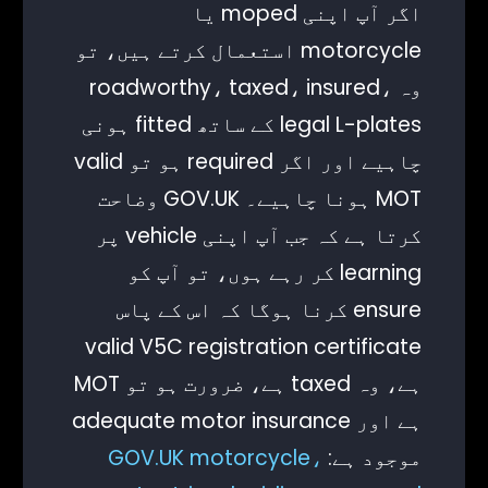
اگر آپ اپنی moped یا
motorcycle استعمال کرتے ہیں، تو
وہ roadworthy، taxed، insured،
legal L-plates کے ساتھ fitted ہونی
چاہیے اور اگر required ہو تو valid
MOT ہونا چاہیے۔ GOV.UK وضاحت
کرتا ہے کہ جب آپ اپنی vehicle پر
learning کر رہے ہوں، تو آپ کو
ensure کرنا ہوگا کہ اس کے پاس
valid V5C registration certificate
ہے، وہ taxed ہے، ضرورت ہو تو MOT
ہے اور adequate motor insurance
موجود ہے:
GOV.UK motorcycle،