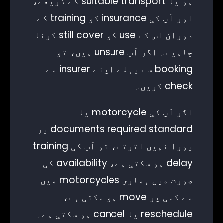
ہو یا suitable transport کے ذریعے،
اور آپ کی insurance کو training کے
دوران اس کے use کو still cover کرنا
چاہیے۔ اگر آپ unsure ہیں، تو
booking سے پہلے اپنے insurer سے
check کریں۔
اگر آپ کی motorcycle یا
documents required standard پر
پورا نہیں اترتے، تو آپ کی training
delay ہو سکتی ہے، availability کی
صورت میں ہماری motorcycles میں
سے کسی پر move ہو سکتی ہے،
reschedule یا cancel ہو سکتی ہے۔