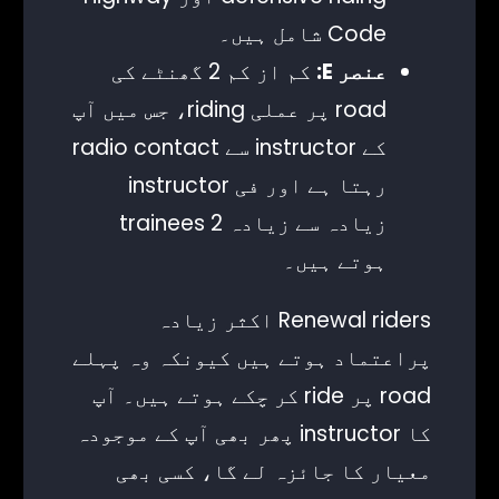
Code شامل ہیں۔
عنصر E:
کم از کم 2 گھنٹے کی
road پر عملی riding، جس میں آپ
کے instructor سے radio contact
رہتا ہے اور فی instructor
زیادہ سے زیادہ 2 trainees
ہوتے ہیں۔
Renewal riders اکثر زیادہ
پراعتماد ہوتے ہیں کیونکہ وہ پہلے
road پر ride کر چکے ہوتے ہیں۔ آپ
کا instructor پھر بھی آپ کے موجودہ
معیار کا جائزہ لے گا، کسی بھی