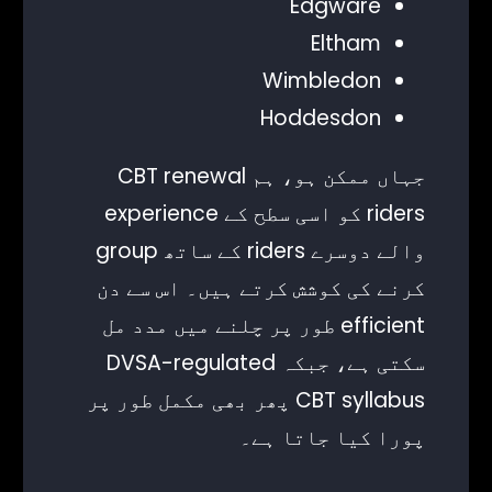
Edgware
Eltham
Wimbledon
Hoddesdon
جہاں ممکن ہو، ہم CBT renewal
riders کو اسی سطح کے experience
والے دوسرے riders کے ساتھ group
کرنے کی کوشش کرتے ہیں۔ اس سے دن
efficient طور پر چلنے میں مدد مل
سکتی ہے، جبکہ DVSA-regulated
CBT syllabus پھر بھی مکمل طور پر
پورا کیا جاتا ہے۔