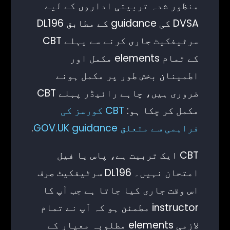
منظور شدہ تربیتی اداروں کے لیے
DVSA کی guidance کے مطابق DL196
سرٹیفکیٹ جاری کرنے سے پہلے CBT
کے تمام elements مکمل اور
اطمینان بخش طور پر مکمل ہونے
ضروری ہیں، چاہے رائیڈر پہلے CBT
مکمل کر چکا ہو:
CBT کورسز کی
فراہمی سے متعلق GOV.UK guidance
.
CBT ایک تربیت ہے، پاس یا فیل
امتحان نہیں۔ DL196 سرٹیفکیٹ صرف
اس وقت جاری کیا جاتا ہے جب آپ کا
instructor مطمئن ہو کہ آپ نے تمام
لازمی elements مطلوبہ معیار کے