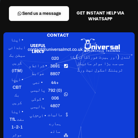
GET INSTANT HELP VIA
Send us a message
WHATSAPP
CONTACT
• اپنا
USEFUL
ابتدائی
contact@universalmct.co.uk
LINKS
سیشن بک
لندن (اور ہیرٹ فورڈشائر) کا
020
سب سے بڑا موٹر سائیکل
کریں
• شرائط و
3691
ٹریننگ اسکول نیٹ ورک
(ITM)
ضوابط
8807
• اپنا
• نجی
+44
CBT
پالیسی
(0) 792
بک
006
• کوکی
کریں
4807
پالیسی
• اپنا
مالیات
• ای-شاپ
مفت TfL
ہمارے
1-2-1
ساتھ
موٹر