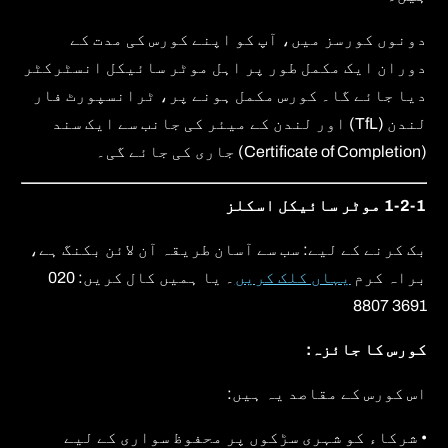
دونوں کورسز میں، آپ کو اپنے کورس کی مدت کے
دوران ایک مکمل طور پر اہل موٹر سائیکل انسٹرکٹر
دیا جائے گا۔ کورس مکمل ہونے پر، ٹرانسپورٹ فار
لندن (TfL) اور لندن کے میئر کی جانب سے ایک سند
(Certificate of Completion) جاری کی جائے گی۔
1-2-1 موٹر سائیکل اسکلز
بک کرنے کے لیے: سب سے آسان طریقہ آن لائن بکنگ ہے،
براہ کرم
یہاں کلک کریں
۔ یا ہمیں کال کریں: 020
3691 8807
کورس کا جائزہ:
اس کورس کے مقاصد یہ ہیں:
• شرکاء کو شہری سڑکوں پر محفوظ سواری کے لیے