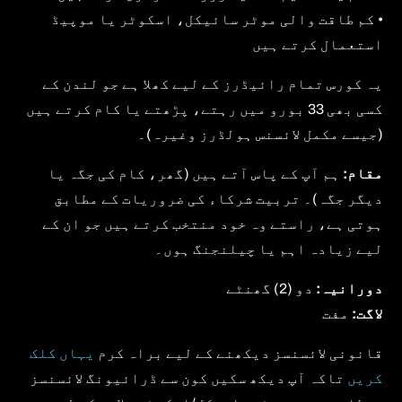
• کم طاقت والی موٹر سائیکل، اسکوٹر یا موپیڈ
استعمال کرتے ہیں
یہ کورس تمام رائیڈرز کے لیے کھلا ہے جو لندن کے
کسی بھی 33 بورو میں رہتے، پڑھتے یا کام کرتے ہیں
(جیسے مکمل لائسنس ہولڈرز وغیرہ)۔
مقام:
ہم آپ کے پاس آتے ہیں (گھر، کام کی جگہ یا
دیگر جگہ)۔ تربیت شرکاء کی ضروریات کے مطابق
ہوتی ہے، راستے وہ خود منتخب کرتے ہیں جو ان کے
لیے زیادہ اہم یا چیلنجنگ ہوں۔
دورانیہ:
دو (2) گھنٹے
لاگت:
مفت
قانونی لائسنسز دیکھنے کے لیے براہ کرم
یہاں کلک
کریں
تاکہ آپ دیکھ سکیں کون سے ڈرائیونگ لائسنسز