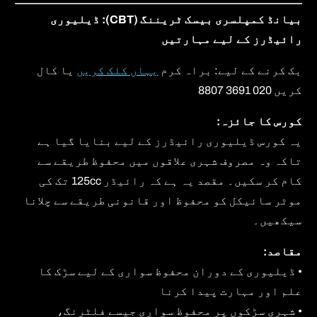
بیانڈ کمپلسری بیسک ٹریننگ (CBT): ڈیلیوری
رائیڈرز کے لیے مہارتیں
بک کرنے کے لیے: براہ کرم
یہاں کلک کریں
یا کال
کریں 020 3691 8807
کورس کا جائزہ:
یہ کورس ڈیلیوری رائیڈرز کے لیے بنایا گیا ہے
تاکہ وہ مصروف شہری علاقوں میں محفوظ طریقے سے
کام کر سکیں۔ مقصد یہ ہے کہ رائیڈر 125cc تک کی
موٹر سائیکل کو محفوظ اور قانونی طریقے سے چلانا
سیکھیں۔
مقاصد:
• ڈیلیوری کے دوران محفوظ سواری کے لیے سڑک کا
علم اور مہارت پیدا کرنا
• شہری سڑکوں پر محفوظ سواری جیسے فلٹرنگ،