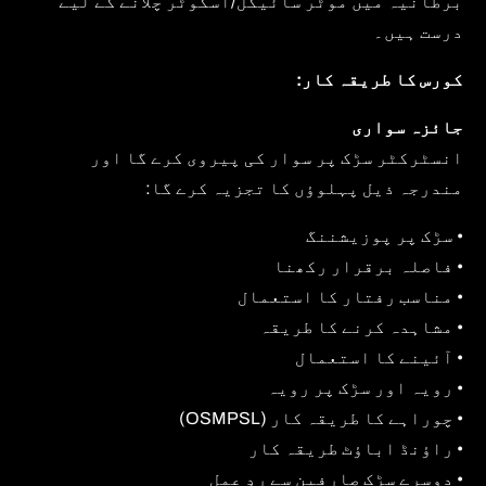
برطانیہ میں موٹر سائیکل/اسکوٹر چلانے کے لیے
درست ہیں۔
کورس کا طریقہ کار:
جائزہ سواری
انسٹرکٹر سڑک پر سوار کی پیروی کرے گا اور
مندرجہ ذیل پہلوؤں کا تجزیہ کرے گا:
• سڑک پر پوزیشننگ
• فاصلہ برقرار رکھنا
• مناسب رفتار کا استعمال
• مشاہدہ کرنے کا طریقہ
• آئینے کا استعمال
• رویہ اور سڑک پر رویہ
• چوراہے کا طریقہ کار (OSMPSL)
• راؤنڈ اباؤٹ طریقہ کار
• دوسرے سڑک صارفین سے ردِ عمل