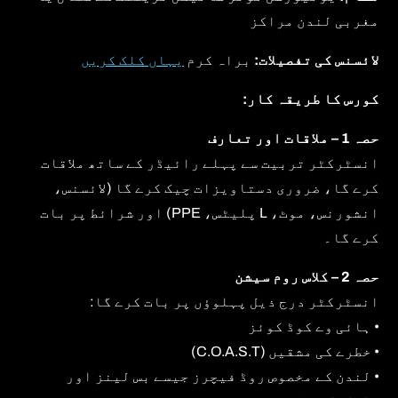
مغربی لندن مراکز
لائسنس کی تفصیلات:
براہ کرم
یہاں کلک کریں
کورس کا طریقہ کار:
حصہ 1 – ملاقات اور تعارف
انسٹرکٹر تربیت سے پہلے رائیڈر کے ساتھ ملاقات
کرے گا، ضروری دستاویزات چیک کرے گا (لائسنس،
انشورنس، موٹ، L پلیٹس، PPE) اور شرائط پر بات
کرے گا۔
حصہ 2 – کلاس روم سیشن
انسٹرکٹر درج ذیل پہلوؤں پر بات کرے گا:
• ہائی وے کوڈ کوئز
• خطرے کی مشقیں (C.O.A.S.T)
• لندن کے مخصوص روڈ فیچرز جیسے بس لینز اور