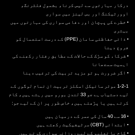
درکار مہارتوں سے لیس کرنا، بشمول فلٹرنگ،
اوورٹیکنگ اور بس لینز میں سواری
• خطرے کی پہچان اور دفاعی سواری کی مہارتوں میں
بہتری
• ذاتی حفاظتی سامان (PPE) کے درست استعمال کو
فروغ دینا
• شرکاء کو سڑک کے حالات کے مطابق رفتار رکھنے کی
اہمیت سمجھانا
• اگر ضرورت ہو تو مزید تربیت کی ترغیب دینا
1-2-1 موٹر سائیکل اسکلز تربیت ان تمام لوگوں کے
لیے دستیاب ہے جو 33 لندن بورو میں رہتے ہیں، کام
کرتے ہیں یا پڑھتے ہیں، خاص طور پر ان کے لیے جو:
• 16 سے 40 سال کی عمر کے درمیان ہیں
• ابتدائی (CBT) سرٹیفیکیٹ رکھتے ہیں
• کام یا تعلیم کے لیے روزانہ سواری کرتے ہیں