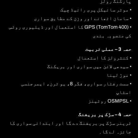
پارکنگ رولز
• موٹر سائیکل پری رائیڈ چیک
• سامان اٹھانے اور وزن کے مطابق سواری
• GPS (TomTom 400) کا استعمال اور ڈیلیوری روٹس
کی منصوبہ بندی
حصہ 3 – عملی تربیت
• کنٹرولز کا استعمال
• سیدھی لائن میں سواری اور بریکنگ
• موڑ لینا
• سست رفتار سواری، فگر 8، یو ٹرن، ایمرجنسی
اسٹاپ
• OSMPSL روٹینز
حصہ 4 – سڑک پر بریفنگ
ٹرینر سڑک پر بریفنگ دے گا اور ابتدائی سواری کا
جائزہ لے گا۔