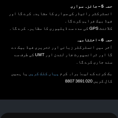
حصہ 5 – جائزہ سواری
انسٹرکٹر رائیڈر کی سواری کا مشاہدہ کرے گا اور
فیڈ بیک فراہم کرے گا۔
کلائنٹ GPS کی مدد سے ڈیلیوری کا مظاہرہ کرے گا۔
حصہ 6 – اختتامیہ
آخر میں انسٹرکٹر زبانی اور تحریری فیڈ بیک دے
گا اور ٹرانسپورٹ فار لندن اور UMT کی طرف سے
سند جاری کرے گا۔
بک کرنے کے لیے: براہ کرم
یہاں کلک کریں
یا ہمیں
کال کریں 020 3691 8807