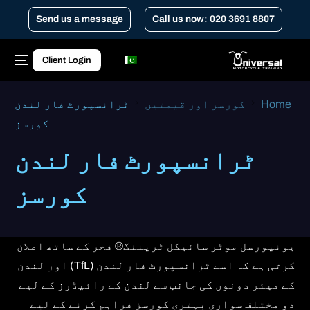
Send us a message
Call us now: 020 3691 8807
Client Login
Home
کورسز اور قیمتیں
ٹرانسپورٹ فار لندن
کورسز
ٹرانسپورٹ فار لندن
کورسز
یونیورسل موٹر سائیکل ٹریننگ® فخر کے ساتھ اعلان
کرتی ہے کہ اسے ٹرانسپورٹ فار لندن (TfL) اور لندن
کے میئر دونوں کی جانب سے لندن کے رائیڈرز کے لیے
دو مختلف سواری بہتری کورسز فراہم کرنے کے لیے