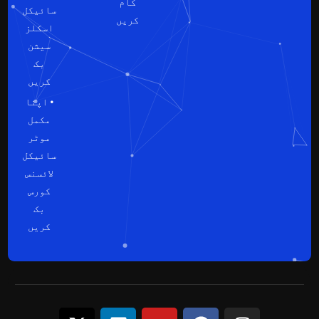
کام
سائیکل
کریں
اسکلز
سیشن
بک
کریں
• اپنا
مکمل
موٹر
سائیکل
لائسنس
کورس
بک
کریں