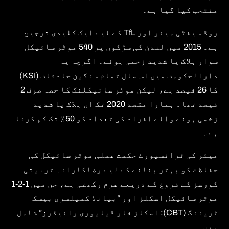
منتخب کیا گیا ہے۔
روڈ سیفٹی میئر اور TfL کے لیے ایک کلیدی ترجیح
ہے۔ 2015 میں لندن کی سڑکوں پر 540 موٹر سائیکل
سوار ہلاک یا شدید زخمی ہوئے۔ اگرچہ یہ
دارالحکومت میں اس سال تمام سنگین حادثات (KSI)
کا 26 فیصد ہے، لیکن موٹر سائیکلنگ کا حصہ صرف 2
فیصد تھا۔ ہمارا مقصد 2020 تک ان ہلاک یا شدید
زخمی ہونے والے افراد کی تعداد کو 50٪ تک کم کرنا
ہے۔
میئر کی ٹرانسپورٹ حکمت عملی موٹر سائیکل کی
حفاظت کو بہتر بنانے کے لیے رضاکارانہ تربیتی
کورسز کے فروغ کے ذریعے عزم رکھتی ہے، جن میں 1-2-1
موٹر سائیکل اسکلز اور “بیانڈ کمپلسری بیسک
ٹریننگ (CBT): اسکلز فار ڈیلیوری رائیڈرز” شامل
ہیں۔