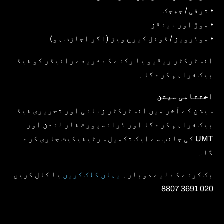
• ترقی / جھجک
• موڑ اور بینڈز
• موٹرویز / ڈوئل کیرج ویز (اگر اجازت ہو)
انسٹرکٹر ریڈیو یا رکنے کے ذریعے رائیڈر کو فیڈ
بیک فراہم کرے گا۔
اختتامی سیشن
سیشن کے آخر میں انسٹرکٹر زبانی اور تحریری فیڈ
بیک فراہم کرے گا اور ٹرانسپورٹ فار لندن اور
UMT کی جانب سے ایک تکمیل سرٹیفیکیٹ جاری کرے
گا۔
بک کرنے کے لیے دوبارہ
یہاں کلک کریں
یا کال کریں
020 3691 8807