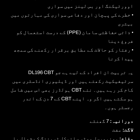
اوورٹیکنگ اور بس لینز میں سواری
• خطرے کی پہچان اور دفاعی سواری کی مہارتوں میں
بہتری
• ذاتی حفاظتی سامان (PPE) کے درست استعمال کو
فروغ دینا
• رفتار کو حالات کے مطابق برقرار رکھنے کی سمجھ
پیدا کرنا
یہ تربیت ان افراد کے لیے ہے جو DL196 CBT
سرٹیفیکیٹ رکھتے ہیں اور ڈیلیوری انڈسٹری میں
کام کر رہے ہیں۔ نئے CBT ہولڈرز بھی اس میں شامل
ہو سکتے ہیں اگر وہ اپنے CBT کے 7 دن کے اندر
رجسٹر ہوں۔
دورانیہ:
7 گھنٹے
لاگت:
مفت
مقام:
یونیورسل موٹر سائیکل ٹریننگ کے شمال یا