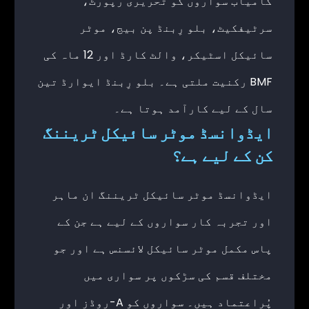
کامیاب سواروں کو تحریری رپورٹ،
سرٹیفکیٹ، بلو رِبنڈ پن بیج، موٹر
سائیکل اسٹیکر، والٹ کارڈ اور 12 ماہ کی
BMF رکنیت ملتی ہے۔ بلو رِبنڈ ایوارڈ تین
سال کے لیے کارآمد ہوتا ہے۔
ایڈوانسڈ موٹر سائیکل ٹریننگ
کن کے لیے ہے؟
ایڈوانسڈ موٹر سائیکل ٹریننگ ان ماہر
اور تجربہ کار سواروں کے لیے ہے جن کے
پاس مکمل موٹر سائیکل لائسنس ہے اور جو
مختلف قسم کی سڑکوں پر سواری میں
پُراعتماد ہیں۔ سواروں کو A-روڈز اور