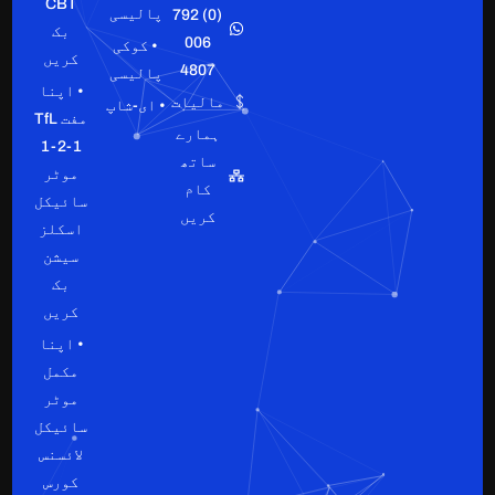
CBT
پالیسی
(0) 792
بک
006
• کوکی
کریں
4807
پالیسی
• اپنا
مالیات
• ای-شاپ
مفت TfL
ہمارے
1-2-1
ساتھ
موٹر
کام
سائیکل
کریں
اسکلز
سیشن
بک
کریں
• اپنا
مکمل
موٹر
سائیکل
لائسنس
کورس