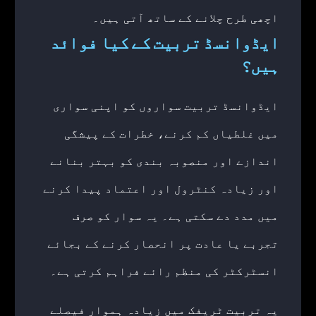
اچھی طرح چلانے کے ساتھ آتی ہیں۔
ایڈوانسڈ تربیت کے کیا فوائد
ہیں؟
ایڈوانسڈ تربیت سواروں کو اپنی سواری
میں غلطیاں کم کرنے، خطرات کے پیشگی
اندازے اور منصوبہ بندی کو بہتر بنانے
اور زیادہ کنٹرول اور اعتماد پیدا کرنے
میں مدد دے سکتی ہے۔ یہ سوار کو صرف
تجربے یا عادت پر انحصار کرنے کے بجائے
انسٹرکٹر کی منظم رائے فراہم کرتی ہے۔
یہ تربیت ٹریفک میں زیادہ ہموار فیصلے