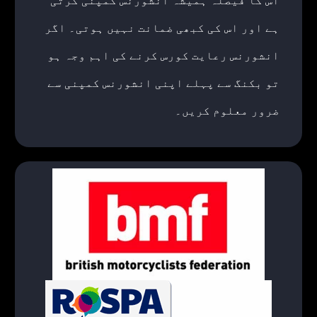
اس کا فیصلہ ہمیشہ انشورنس کمپنی کرتی
ہے اور اس کی کبھی ضمانت نہیں ہوتی۔ اگر
انشورنس رعایت کورس کرنے کی اہم وجہ ہو
تو بکنگ سے پہلے اپنی انشورنس کمپنی سے
ضرور معلوم کریں۔