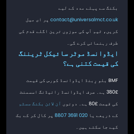
بکنگ سے پہلے مدد کے لیے
contact@universalmct.co.uk
پر ای میل
کریں، ٹیم آپ کی موزوں ترین اگلے قدم کی
طرف رہنمائی کرے گی۔
ایڈوانسڈ موٹر سائیکل ٹریننگ
کی قیمت کتنی ہے؟
BMF بلو رِبنڈ ایڈوانسڈ کورس کی قیمت
£380 ہے۔ صرف ایڈوانسڈ رائیڈنگ اسسمنٹ
کی قیمت £80 ہے۔ دونوں
آن لائن بکنگ سسٹم
کے ذریعے یا
020 3691 8807
پر کال کر کے بک
کیے جا سکتے ہیں۔