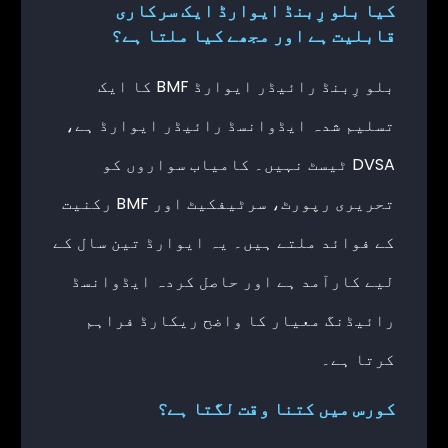
کیا بلو رِبنڈ ایوارڈ ایک سرکاری
قابلیت ہے اور مجھے کیا ملتا ہے؟
بلو رِبنڈ رائیڈر ایوارڈ BMF کا ایک
تسلیم شدہ ایڈوانسڈ رائیڈر ایوارڈ ہے،
DVSA ٹیسٹ نہیں۔ کامیاب سواروں کو
تحریری رپورٹ، سرٹیفکیٹ اور BMF رکنیت
کے فوائد ملتے ہیں۔ یہ ایوارڈ تین سال کے
لیے کارآمد ہے اور حاصل کردہ ایڈوانسڈ
رائیڈنگ معیار کا واضح ریکارڈ فراہم
کرتا ہے۔
کورس میں کتنا وقت لگتا ہے؟