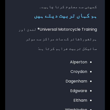
کمپنی سے معلوم کرنا چاہیے۔
ہم کہاں تربیت دیتے ہیں
Universal Motorcycle Training® لندن اور
ہرٹفورڈشائر کے سات مراکز سے موٹر
سائیکل تربیت فراہم کرتا ہے:
Alperton
Croydon
Dagenham
Edgware
Eltham
Wimbledon