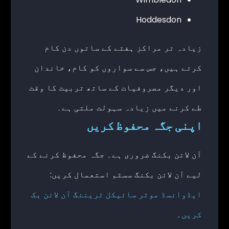
Hoddesdon
زیادہ تر مراکز ہفتے کے ساتوں دن کام
کرتے ہیں، جس سے سواروں کو کام، خاندان
اور دیگر مصروفیات کے ساتھ تربیت کا وقت
طے کرنے میں زیادہ سہولت ملتی ہے۔
اپنی جگہ محفوظ کریں
آن لائن بکنگ ضروری ہے۔ جگہ محفوظ کرنے کے
لیے آن لائن بکنگ سسٹم استعمال کریں:
ایڈوانسڈ موٹر سائیکل ٹریننگ آن لائن بک
کریں
۔