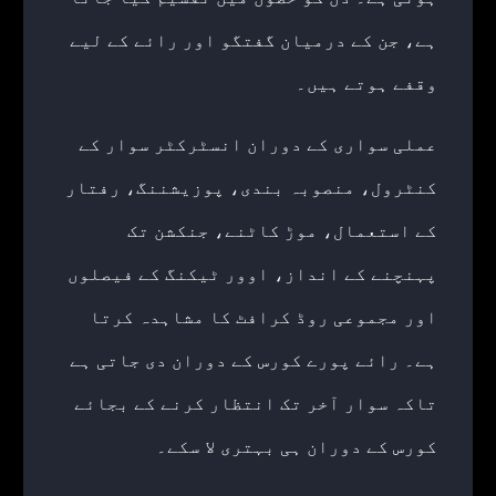
ہے، جن کے درمیان گفتگو اور رائے کے لیے
وقفے ہوتے ہیں۔
عملی سواری کے دوران انسٹرکٹر سوار کے
کنٹرول، منصوبہ بندی، پوزیشننگ، رفتار
کے استعمال، موڑ کاٹنے، جنکشن تک
پہنچنے کے انداز، اوور ٹیکنگ کے فیصلوں
اور مجموعی روڈ کرافٹ کا مشاہدہ کرتا
ہے۔ رائے پورے کورس کے دوران دی جاتی ہے
تاکہ سوار آخر تک انتظار کرنے کے بجائے
کورس کے دوران ہی بہتری لا سکے۔