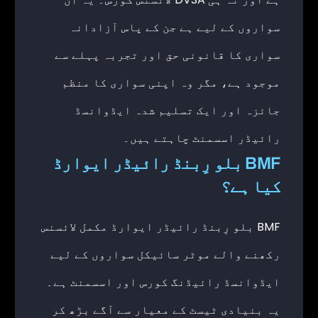
سواروں کے لیے ہے جن کے پاس آزادانہ
سواری کا قانونی حق اور تجربہ پہلے سے
موجود ہے، مگر وہ اپنی سواری کا منظم
جائزہ اور ایک تسلیم شدہ ایڈوانسڈ
رائیڈر اسسمنٹ چاہتے ہیں۔
BMF بلو رِبنڈ رائیڈر ایوارڈ
کیا ہے؟
BMF بلو رِبنڈ رائیڈر ایوارڈ مکمل لائسنس
رکھنے والے موٹر سائیکل سواروں کے لیے
ایڈوانسڈ رائیڈنگ کورس اور اسسمنٹ ہے۔
یہ بنیادی ٹیسٹ کے معیار سے آگے بڑھ کر