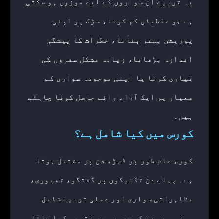
یہ تربیت ان سواروں کے لیے موزوں ہو سکتی
ہے جو غلطیاں کم کرنا، سڑک پر اپنی
پوزیشن بہتر بنانا، خطرات کا پیشگی
اندازہ بڑھانا، زیادہ مشکل سفروں کی
تیاری کرنا یا اپنی موجودہ سواری کے
معیار پر ایک آزاد رائے حاصل کرنا چاہتے
ہیں۔
کورس میں کیا شامل ہے؟
کورس عام طور پر ڈیڑھ دن پر مشتمل ہوتا
ہے۔ پہلے دن تکنیکوں پر گفتگو، تھیوری،
مظاہراتی سواری اور عملی تربیت شامل
ہوتی ہے۔ دن کو حصوں میں تقسیم کیا جاتا