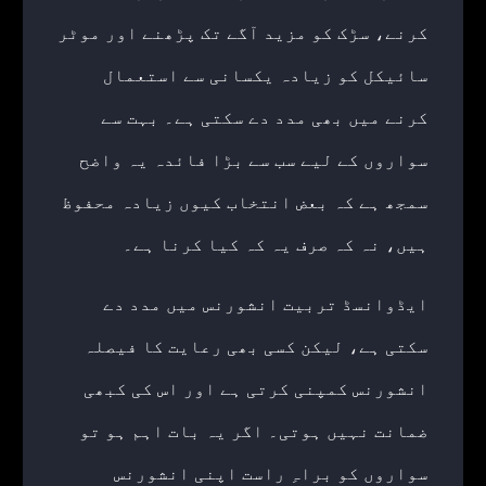
کرنے، سڑک کو مزید آگے تک پڑھنے اور موٹر
سائیکل کو زیادہ یکسانی سے استعمال
کرنے میں بھی مدد دے سکتی ہے۔ بہت سے
سواروں کے لیے سب سے بڑا فائدہ یہ واضح
سمجھ ہے کہ بعض انتخاب کیوں زیادہ محفوظ
ہیں، نہ کہ صرف یہ کہ کیا کرنا ہے۔
ایڈوانسڈ تربیت انشورنس میں مدد دے
سکتی ہے، لیکن کسی بھی رعایت کا فیصلہ
انشورنس کمپنی کرتی ہے اور اس کی کبھی
ضمانت نہیں ہوتی۔ اگر یہ بات اہم ہو تو
سواروں کو براہِ راست اپنی انشورنس