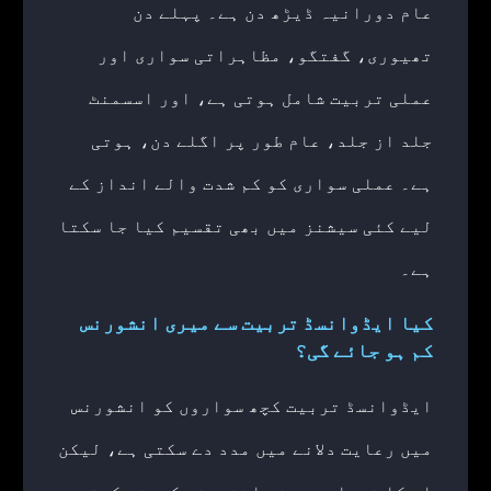
عام دورانیہ ڈیڑھ دن ہے۔ پہلے دن
تھیوری، گفتگو، مظاہراتی سواری اور
عملی تربیت شامل ہوتی ہے، اور اسسمنٹ
جلد از جلد، عام طور پر اگلے دن، ہوتی
ہے۔ عملی سواری کو کم شدت والے انداز کے
لیے کئی سیشنز میں بھی تقسیم کیا جا سکتا
ہے۔
کیا ایڈوانسڈ تربیت سے میری انشورنس
کم ہو جائے گی؟
ایڈوانسڈ تربیت کچھ سواروں کو انشورنس
میں رعایت دلانے میں مدد دے سکتی ہے، لیکن