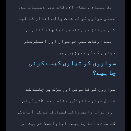
ایک متبادل نظام الاوقات بھی دستیاب ہے۔
عملی سواری کو کم شدت والے انداز کے لیے
کئی سیشنز میں تقسیم کیا جا سکتا ہے،
ایسے اوقات میں جو سوار اور انسٹرکٹر
دونوں کے لیے موزوں ہوں۔
سواروں کو تیاری کیسے کرنی
چاہیے؟
سواروں کو قانونی اور سڑک پر چلنے کے
قابل موٹر سائیکل، مناسب حفاظتی لباس
اور براہِ راست رائے قبول کرنے کی آمادگی
کے ساتھ آنا چاہیے۔ ایڈوانسڈ تربیت اس