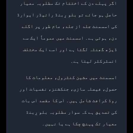
اگر پہلے دن کے اختتام تک مطلوبہ معیار
حاصل ہو جائے تو بلو رِبنڈ رائیڈر ایوارڈ
کی اسسمنٹ جلد از جلد، عام طور پر اگلے
دن، ہوتی ہے۔ اسسمنٹ میں عموماً ایک سے
ڈیڑھ گھنٹہ لگتا ہے اور اسے ایک مختلف
انسٹرکٹر لیتا ہے۔
اسسمنٹ میں مشین کنٹرول، معلومات کا
حصول، فیصلہ سازی، جنکشنز، نفسیات اور
روڈ کرافٹ شامل ہیں۔ اس کا مقصد اس بات
کی تصدیق ہے کہ سوار مطلوبہ بلو رِبنڈ
معیار تک پہنچ چکا ہے یا نہیں۔