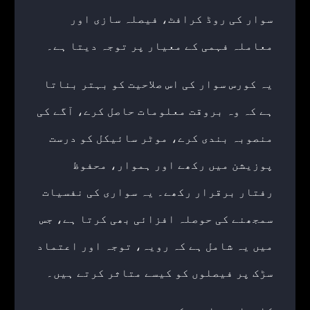
سوار کی روڈ کرافٹ، فیصلہ سازی اور
معاملہ فہمی کے معیار پر توجہ دیتا ہے۔
یہ کورس سوار کی اس صلاحیت کو بہتر بناتا
ہے کہ وہ بروقت معلومات حاصل کرے، آگے کی
منصوبہ بندی کرے، موٹر سائیکل کو درست
پوزیشن میں رکھے اور ہموار، محفوظ
رفتار برقرار رکھے۔ یہ سواری کی نفسیات
سمجھنے کی حوصلہ افزائی بھی کرتا ہے، جس
میں یہ شامل ہے کہ رویہ، توجہ اور اعتماد
سڑک پر فیصلوں کو کیسے متاثر کرتے ہیں۔