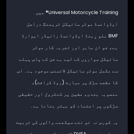
Universal Motorcycle Training® میں
ایڈوانسڈ موٹر سائیکل ٹریننگ دراصل
BMF بلو رِبنڈ ایڈوانسڈ رائیڈر ایوارڈ
ہے، جو ان ماہر اور تجربہ کار موٹر
سائیکل سواروں کے لیے ہے جن کے پاس پہلے
سے مکمل موٹر سائیکل لائسنس موجود ہے۔ اس
کا مقصد سڑک پر مہارت (روڈ کرافٹ)،
منصوبہ بندی، مشین پر کنٹرول اور حقیقی
سڑکوں پر اعتماد کو بہتر بنانا ہے۔
یہ کورس نہ تو نئے سیکھنے والوں کی تربیت
ہے اور نہ ہی DVSA لائسنس کورس۔ یہ ان