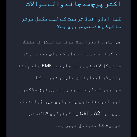
اکثر پوچھے جانے والے سوالات
کیا ایڈوانسڈ تربیت کے لیے مکمل موٹر
سائیکل لائسنس ضروری ہے؟
جی ہاں۔ ایڈوانسڈ موٹر سائیکل ٹریننگ
بک کرنے سے پہلے سوار کے پاس مکمل موٹر
سائیکل لائسنس ہونا چاہیے۔ BMF بلو رِبنڈ
رائیڈر ایوارڈ ان ماہر، تجربہ کار
سواروں کے لیے ہے جو پہلے ہی تیز سڑکوں
اور لمبے فاصلوں پر سواری میں پُراعتماد
ہیں۔ یہ CBT، A2 یا کیٹیگری A لائسنس
تربیت کا متبادل نہیں ہے۔