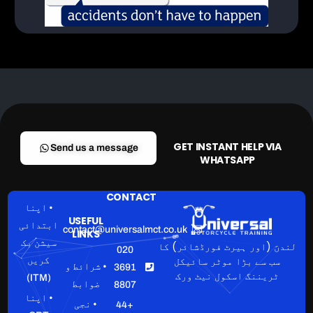
GET INSTANT HELP VIA
Send us a message
WHATSAPP
CONTACT
• اپنا
USEFUL
ابتدائی
contact@universalmct.co.uk
LINKS
سیشن بک
لندن (اور ہیرٹ فورڈشائر) کا
020
سب سے بڑا موٹر سائیکل
کریں
• شرائط و
3691
ٹریننگ اسکول نیٹ ورک
(ITM)
ضوابط
8807
• اپنا
• نجی
+44