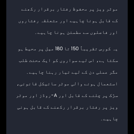
موٹر ویز پر محفوظ رفتار برقرار رکھنے
کے قابل ہونا چاہیے اور متعلقہ رفتاروں
اور فاصلوں سے مطمئن ہونا چاہیے۔
یہ کورس تقریباً 150 تا 180 میل پر محیط ہو
سکتا ہے، اس لیے سواروں کو ایک محنت طلب
مگر عملی دن کے لیے تیار رہنا چاہیے۔
استعمال ہونے والی موٹر سائیکل قانونی،
سڑک پر چلنے کے قابل اور A-روڈز اور موٹر
ویز پر رفتار برقرار رکھنے کے قابل ہونی
چاہیے۔