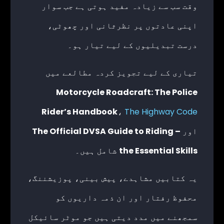
وقت سب سے زیادہ مفید ہوتی ہے جب سوار
اپنی عادتوں پر نظرثانی اور چھوٹی،
درست تبدیلیوں کے لیے تیار ہو۔
تیاری کے لیے تجویز کردہ مطالعے میں
Motorcycle Roadcraft: The Police
Rider’s Handbook
،
The Highway Code
اور
The Official DVSA Guide to Riding –
the Essential Skills
شامل ہیں۔
یہ کتابیں مشاہدے، پیش بینی، پوزیشننگ،
محفوظ رفتار اور ان ذمہ داریوں کو
سمجھنے میں مدد دیتی ہیں جو موٹر سائیکل