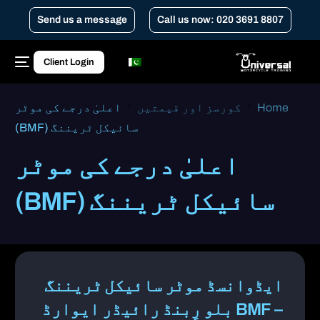
Send us a message
Call us now: 020 3691 8807
Client Login
Home
کورسز اور قیمتیں
اعلیٰ درجے کی موٹر
سائیکل ٹریننگ (BMF)
اعلیٰ درجے کی موٹر
سائیکل ٹریننگ (BMF)
ایڈوانسڈ موٹر سائیکل ٹریننگ
– BMF بلو رِبنڈ رائیڈر ایوارڈ