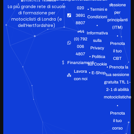
sessione
La più grande rete di scuole
020
• Termini e
di formazione per
per
3691
Condizioni
motociclisti di Londra (e
principianti
8807
dell’Hertfordshire)
•
(ITM)
+44
Informativa
•
(0) 792
sulla
Prenota
006
Privacy
il tuo
4807
• Politica
CBT
Finanziamenti
sui Cookie
• Prenota la
Lavora
• E-Shop
tua sessione
con noi
gratuita TfL 1-
2-1 di abilità
motociclistiche
•
Prenota
il tuo
corso