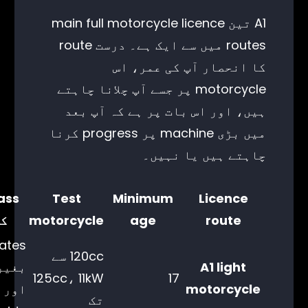
A1 تین main full motorcycle licence
routes میں سے ایک ہے۔ درست route
کا انحصار آپ کی عمر، اس
motorcycle پر جسے آپ چلانا چاہتے
ہیں، اور اس بات پر ہے کہ آپ بعد
میں بڑی machine پر progress کرنا
چاہتے ہیں یا نہیں۔
Test
Minimum
Licence
route
age
motorcycle
کے
120cc سے
A1 light
125cc، 11kW
17
motorcycle
تک