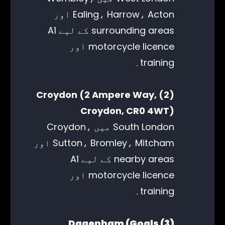
Ealing، Harrow، Acton اور
surrounding areas کے لیے A1
motorcycle licence اور
training۔
(2) Croydon (2 Ampere Way,
Croydon, CR0 4WT)
South London میں Croydon،
Sutton، Bromley، Mitcham اور
nearby areas کے لیے A1
motorcycle licence اور
training۔
(3) Dagenham (Goals