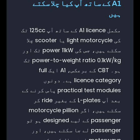
A1 کے ساتھ آپ کیا چلا سکتے
ہیں
مکمل A1 licence کے ساتھ آپ 125cc تک
کی light motorcycle یا scooter چلا
سکتے ہیں، جس کی power 11kW تک اور
power-to-weight ratio 0.1kW/kg تک
ہو۔ CBT کے برعکس، A1 ایک full
licence category ہے۔ دونوں
practical test modules پاس کرنے کے
بعد آپ L-plates کے بغیر ride کر
سکتے ہیں، اگر motorcycle pillion
passenger کے لیے designed ہو تو
passenger لے جا سکتے ہیں، اور