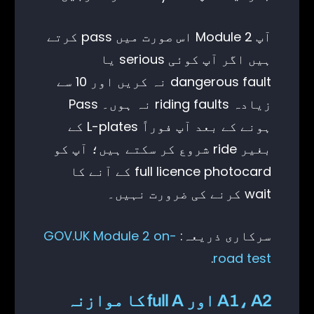
آپ Module 2 اس صورت میں pass کرتے
ہیں اگر آپ کوئی serious یا
dangerous fault نہ کریں اور 10 سے
زیادہ riding faults نہ ہوں۔ Pass
ہونے کے بعد آپ فوراً L-plates کے
بغیر ride شروع کر سکتے ہیں؛ آپ کو
full licence photocard کے آنے کا
wait کرنے کی ضرورت نہیں۔
سرکاری ذریعہ:
GOV.UK Module 2 on-
.
road test
A1، A2 اور full A کا موازنہ