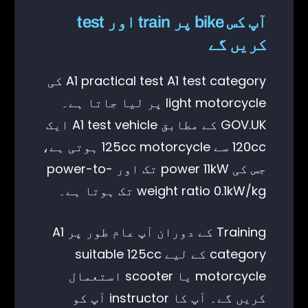
آپ کس bike پر train اور test
کریں گے
A1 practical test A1 test category کی
light motorcycle پر لیا جاتا ہے۔
GOV.UK کے مطابق A1 test vehicle ایک
120cc سے 125cc motorcycle ہوتی ہے،
جس کی power 11kW تک اور power-to-
weight ratio 0.1kW/kg تک ہوتا ہے۔
Training کے دوران آپ عام طور پر A1
category کے لیے suitable 125cc
motorcycle یا scooter استعمال
کریں گے۔ آپ کا instructor آپ کو