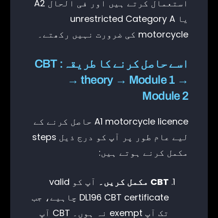
استعمال کرتے ہیں اور فی الحال A2
یا unrestricted Category A
motorcycle کی ضرورت نہیں رکھتے۔
اسے حاصل کرنے کا طریقہ: CBT
→ theory → Module 1 →
Module 2
A1 motorcycle licence حاصل کرنے کے
لیے عام طور پر آپ کو درج ذیل steps
مکمل کرنے ہوتے ہیں:
CBT مکمل کریں۔
آپ کو valid
DL196 CBT certificate چاہیے، جب
تک آپ exempt نہ ہوں۔ CBT آپ