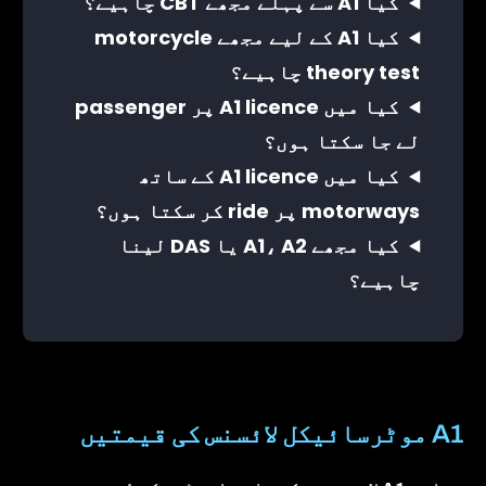
کیا A1 سے پہلے مجھے CBT چاہیے؟
کیا A1 کے لیے مجھے motorcycle
theory test چاہیے؟
کیا میں A1 licence پر passenger
لے جا سکتا ہوں؟
کیا میں A1 licence کے ساتھ
motorways پر ride کر سکتا ہوں؟
کیا مجھے A1، A2 یا DAS لینا
چاہیے؟
A1 موٹرسائیکل لائسنس کی قیمتیں