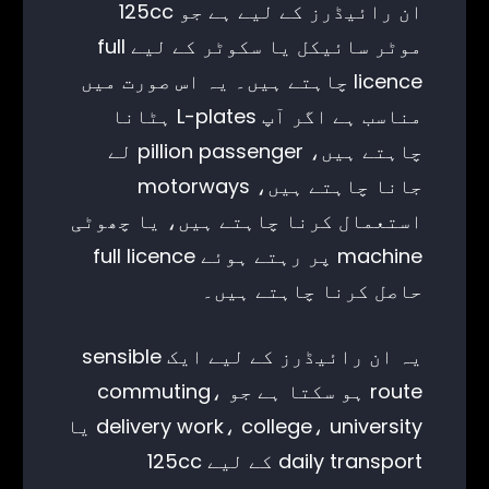
ان رائیڈرز کے لیے ہے جو 125cc
موٹر سائیکل یا سکوٹر کے لیے full
licence چاہتے ہیں۔ یہ اس صورت میں
مناسب ہے اگر آپ L-plates ہٹانا
چاہتے ہیں، pillion passenger لے
جانا چاہتے ہیں، motorways
استعمال کرنا چاہتے ہیں، یا چھوٹی
machine پر رہتے ہوئے full licence
حاصل کرنا چاہتے ہیں۔
یہ ان رائیڈرز کے لیے ایک sensible
route ہو سکتا ہے جو commuting،
delivery work، college، university یا
daily transport کے لیے 125cc