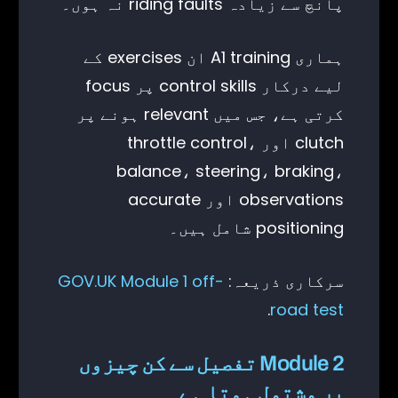
پانچ سے زیادہ riding faults نہ ہوں۔
ہماری A1 training ان exercises کے
لیے درکار control skills پر focus
کرتی ہے، جس میں relevant ہونے پر
clutch اور throttle control،
balance، steering، braking،
observations اور accurate
positioning شامل ہیں۔
سرکاری ذریعہ:
GOV.UK Module 1 off-
.
road test
Module 2 تفصیل سے کن چیزوں
پر مشتمل ہوتا ہے