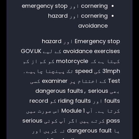
cornering اور emergency stop
cornering اور hazard
avoidance
Emergency stop اور hazard
avoidance exercises کے لیے GOV.UK
کہتا ہے کہ motorcycle کو کم از کم
31mph کی speed تک پہنچنا چاہیے۔
Test کے اختتام پر examiner کسی
بھی dangerous faults، serious
faults اور riding faults کو record
کرتا ہے۔ آپ Module 1 اس صورت میں
pass کرتے ہیں اگر آپ کوئی serious
یا dangerous fault نہ کریں اور