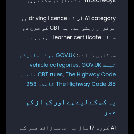
motorways استعمال کر سکتے ہیں۔
A1 category آپ کے driving licence پر
برقرار رہتی ہے۔ یہ CBT کی طرح دو
سالہ learner certificate نہیں ہے۔
سرکاری ذرائع:
GOV.UK موٹر سائیکل
ٹیسٹ vehicle categories
GOV.UK
,
,
CBT rules
The Highway Code قاعدہ
85
,
The Highway Code قاعدہ 253
.
یہ کس کے لیے ہے اور کم از کم
عمر
A1 کورس 17 سال یا اس سے زائد عمر کے