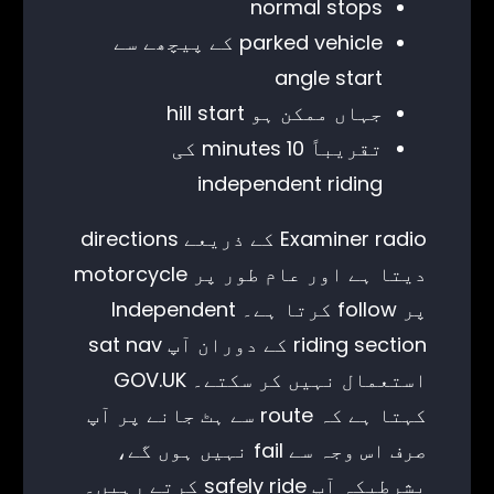
normal stops
parked vehicle کے پیچھے سے
angle start
جہاں ممکن ہو hill start
تقریباً 10 minutes کی
independent riding
Examiner radio کے ذریعے directions
دیتا ہے اور عام طور پر motorcycle
پر follow کرتا ہے۔ Independent
riding section کے دوران آپ sat nav
استعمال نہیں کر سکتے۔ GOV.UK
کہتا ہے کہ route سے ہٹ جانے پر آپ
صرف اس وجہ سے fail نہیں ہوں گے،
بشرطیکہ آپ safely ride کرتے رہیں۔