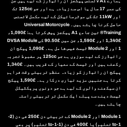
ہمارے A1 لائسنس پیکجز ان رائیڈرز کے لیے ہیں جن
کی عمر 17 سال یا اس سے زیادہ ہے اور جو 125cc تک
اور 11kW تک کی موٹرسائیکل کے لیے مکمل لائسنس
حاصل کرنا چاہتے ہیں۔ Universal Motorcycle
Training® تین جامع A1 پیکجز پیش کرتا ہے: £1,090،
£1,340 اور £1,590، جن میں £90.50 کی DVSA Module
1 اور Module 2 ٹیسٹ فیس شامل ہے۔ £1,090 پیکج ان
رائیڈرز کے لیے موزوں ہے جو 125cc پر مضبوط تجربہ
رکھتے ہیں اور ٹیسٹ کے معیار کے قریب ہیں۔ £1,340
پیکج ان رائیڈرز کو زیادہ منظم تربیتی وقت فراہم
کرتا ہے جنہیں مزید تیاری درکار ہے۔ £1,590 پیکج
ان سیکھنے والوں کے لیے ہے جو دونوں پریکٹیکل
ٹیسٹ دینے سے پہلے ایک مکمل تر تربیتی راستہ
چاہتے ہیں۔
Client Login
Module 1 اور Module 2 کے تربیتی دن £250 فی دن (2-
to-1 تعلیم) یا £400 فی دن (1-to-1 تعلیم) پر بھی