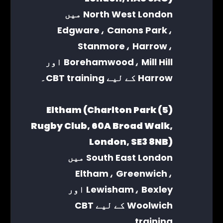
North West London میں
Edgware، Canons Park،
Stanmore، Harrow،
Borehamwood، Mill Hill اور
Harrow کے لیے CBT training۔
(5) Eltham (Charlton Park
Rugby Club, 60A Broad Walk,
London, SE3 8NB)
South East London میں
Eltham، Greenwich،
Lewisham، Bexley اور
Woolwich کے لیے CBT
training۔