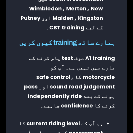
Wimbledon، Merton، New
Malden، Kingston اور Putney
کے لیے CBT training۔
ہمارے ساتھ training کیوں کریں
A1 training صرف test پاس کرنے کے
بارے میں نہیں ہے۔ آپ کو
motorcycle کا safe control،
sound road judgement اور pass
ہونے کے بعد independently ride
کرنے کا confidence چاہیے۔
ہم آپ کے current riding level کا
assessment کرتے ہیں اور آپ