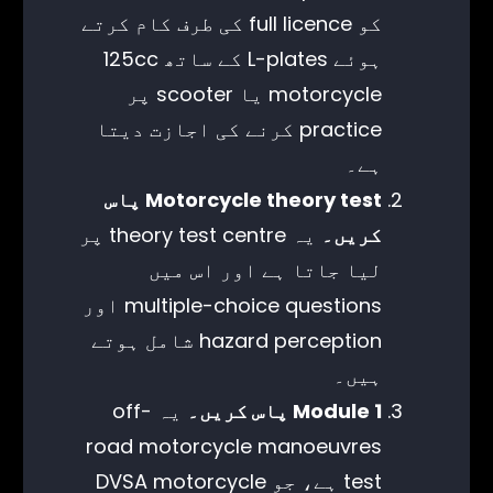
کو full licence کی طرف کام کرتے
ہوئے L-plates کے ساتھ 125cc
motorcycle یا scooter پر
practice کرنے کی اجازت دیتا
ہے۔
Motorcycle theory test پاس
کریں۔
یہ theory test centre پر
لیا جاتا ہے اور اس میں
multiple-choice questions اور
hazard perception شامل ہوتے
ہیں۔
Module 1 پاس کریں۔
یہ off-
road motorcycle manoeuvres
test ہے، جو DVSA motorcycle