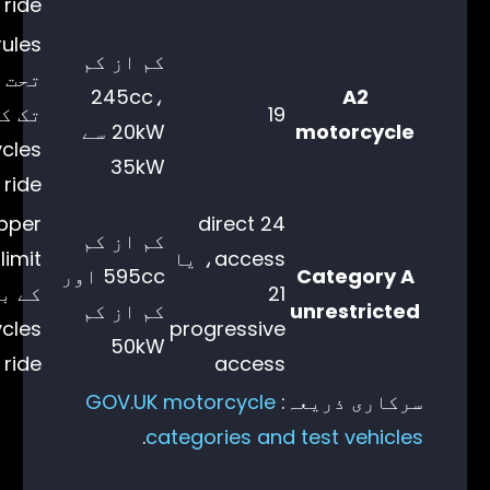
ride کریں
کم از کم
ت
245cc،
A2
19
تک ک
motorcycle
20kW سے
cles
35kW
ride کریں
pper
24 direct
کم از کم
access، یا
limit
Category A
595cc اور
21
کے ب
unrestricted
کم از کم
cles
progressive
50kW
access
ride کریں
سرکاری ذریعہ:
GOV.UK motorcycle
.
categories and test vehicles