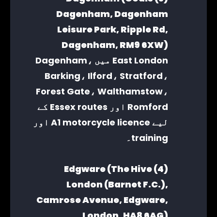
Dagenham, Dagenham
Leisure Park, Ripple Rd,
Dagenham, RM9 6XW)
East London میں Dagenham،
Barking، Ilford، Stratford،
Forest Gate، Walthamstow،
Romford اور Essex routes کے
لیے A1 motorcycle licence اور
training۔
(4) Edgware (The Hive
London (Barnet F.C.),
Camrose Avenue, Edgware,
London, HA8 6AG)