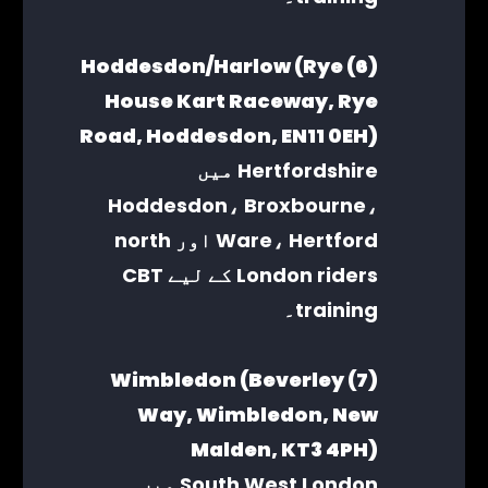
(6) Hoddesdon/Harlow (Rye
House Kart Raceway, Rye
Road, Hoddesdon, EN11 0EH)
Hertfordshire میں
Hoddesdon، Broxbourne،
Ware، Hertford اور north
London riders کے لیے CBT
training۔
(7) Wimbledon (Beverley
Way, Wimbledon, New
Malden, KT3 4PH)
South West London میں