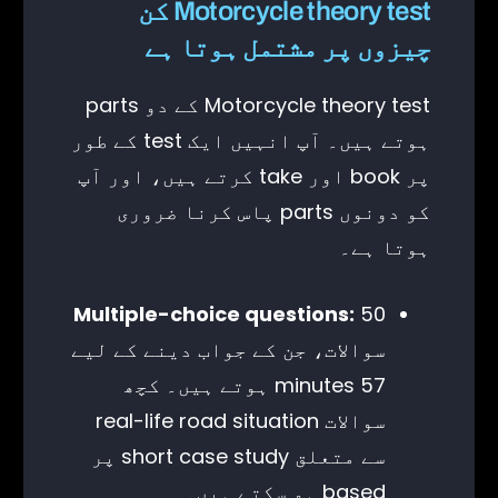
Motorcycle theory test کن
چیزوں پر مشتمل ہوتا ہے
Motorcycle theory test کے دو parts
ہوتے ہیں۔ آپ انہیں ایک test کے طور
پر book اور take کرتے ہیں، اور آپ
کو دونوں parts پاس کرنا ضروری
ہوتا ہے۔
Multiple-choice questions:
50
سوالات، جن کے جواب دینے کے لیے
57 minutes ہوتے ہیں۔ کچھ
سوالات real-life road situation
سے متعلق short case study پر
based ہو سکتے ہیں۔