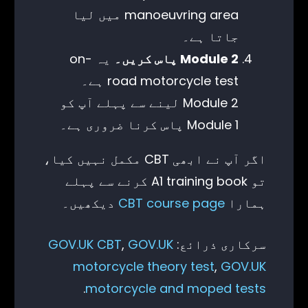
manoeuvring area میں لیا
جاتا ہے۔
Module 2 پاس کریں۔
یہ on-
road motorcycle test ہے۔
Module 2 لینے سے پہلے آپ کو
Module 1 پاس کرنا ضروری ہے۔
اگر آپ نے ابھی CBT مکمل نہیں کیا،
تو A1 training book کرنے سے پہلے
ہمارا
CBT course page
دیکھیں۔
سرکاری ذرائع:
GOV.UK
,
GOV.UK CBT
motorcycle theory test
,
GOV.UK
.
motorcycle and moped tests