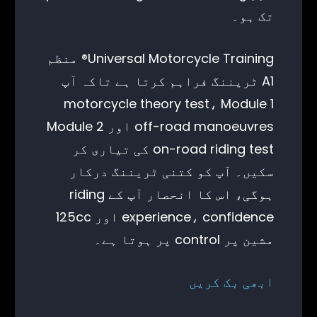
تک ہو۔
Universal Motorcycle Training® منظم
A1 ٹریننگ فراہم کرتا ہے تاکہ آپ
motorcycle theory test، Module 1
off-road manoeuvres اور Module 2
on-road riding test کی تیاری کر
سکیں۔ آپ کو کتنی ٹریننگ درکار
ہوگی، اس کا انحصار آپ کے riding
experience، confidence اور 125cc
مشین پر control پر ہوتا ہے۔
ابھی بک کریں