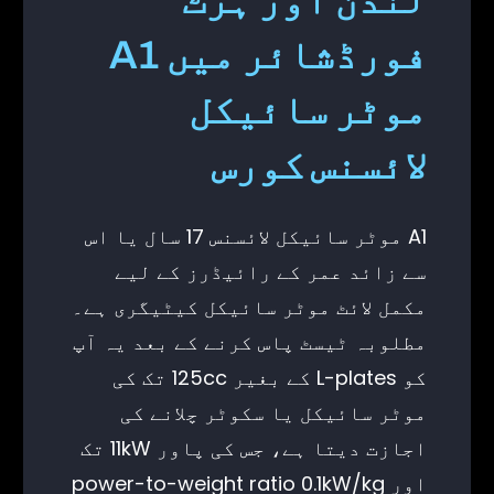
فورڈشائر میں A1
موٹر سائیکل
لائسنس کورس
A1 موٹر سائیکل لائسنس 17 سال یا اس
سے زائد عمر کے رائیڈرز کے لیے
مکمل لائٹ موٹر سائیکل کیٹیگری ہے۔
مطلوبہ ٹیسٹ پاس کرنے کے بعد یہ آپ
کو L-plates کے بغیر 125cc تک کی
موٹر سائیکل یا سکوٹر چلانے کی
اجازت دیتا ہے، جس کی پاور 11kW تک
اور power-to-weight ratio 0.1kW/kg