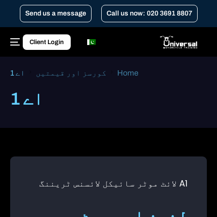
Send us a message
Call us now: 020 3691 8807
Client Login
Home
کورسز اور قیمتیں
اے 1
اے 1
A1 لائٹ موٹر سائیکل لائسنس ٹریننگ
لندن اور ہرٹ