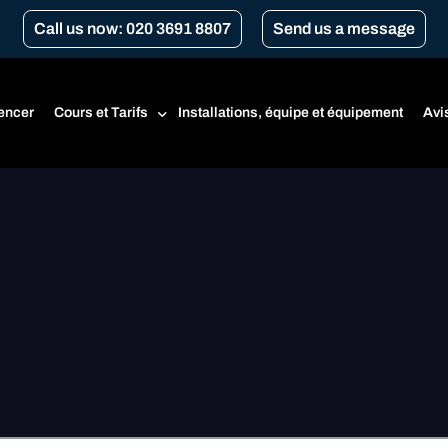
Call us now: 020 3691 8807
Send us a message
ncer
Cours et Tarifs
Installations, équipe et équipement
Avi
Tarifs
Cours pour débutants
CBT
Renouvellement du CBT
Cours Transport for London
Conversion de vitesse
A1