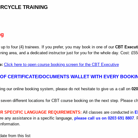
Permis moto A2 restreint
DAS (Permis moto complet)
Programme de conduite améliorée (ERS) DVSA
Formation Motocycliste Avancée (BMF)