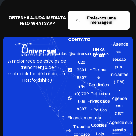
OBTENHA AJUDA IMEDIATA
Envie-nos uma
mensagem
PELO WHATSAPP
CONTATO
• Agende
LINKS
sua
contact@universalmct.co.uk
ÚTEIS
sessão
A maior rede de escolas de
020
treinamento de
para
• Termos
3691
motocicletas de Londres (e
iniciantes
e
8807
Hertfordshire)
(ITM)
Condições
+44
•
• Política de
(0) 792
Agende
Privacidade
006
seu
4807
• Política
CBT
de
Financiamento
• Agende sua
Cookies
Trabalhe
sessão
• Loja
conosco