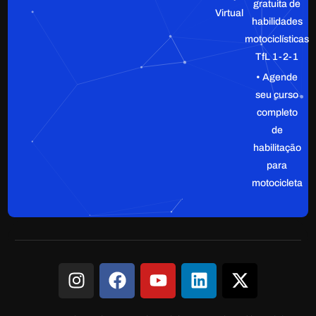
gratuita de
Virtual
habilidades
motociclísticas
TfL 1-2-1
• Agende
seu curso
completo
de
habilitação
para
motocicleta