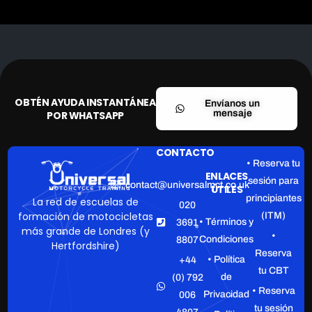
OBTÉN AYUDA INSTANTÁNEA
Envíanos un
mensaje
POR WHATSAPP
CONTACTO
• Reserva tu
ENLACES
sesión para
contact@universalmct.co.uk
ÚTILES
principiantes
La red de escuelas de
020
formación de motocicletas
(ITM)
• Términos y
3691
más grande de Londres (y
•
Condiciones
8807
Hertfordshire)
Reserva
• Política
+44
tu CBT
de
(0) 792
• Reserva
Privacidad
006
tu sesión