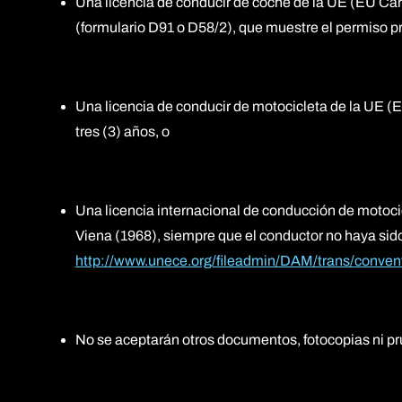
Una licencia de conducir de coche de la UE (EU Car 
(formulario D91 o D58/2), que muestre el permiso p
Una licencia de conducir de motocicleta de la UE (
tres (3) años, o
Una licencia internacional de conducción de motocicl
Viena (1968), siempre que el conductor no haya sido
http://www.unece.org/fileadmin/DAM/trans/conve
No se aceptarán otros documentos, fotocopias ni pr