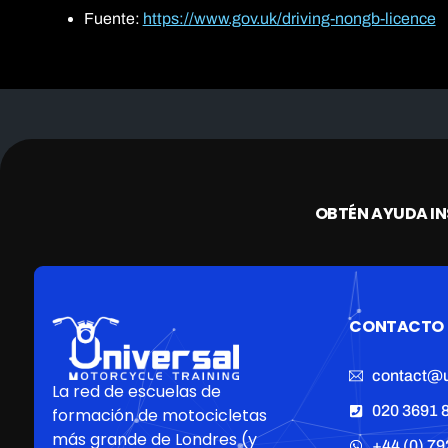
Fuente:
https://www.gov.uk/driving-nongb-licence
OBTÉN AYUDA I
CONTACTO
contact@u
La red de escuelas de
020 3691 
formación de motocicletas
más grande de Londres (y
+44 (0) 79