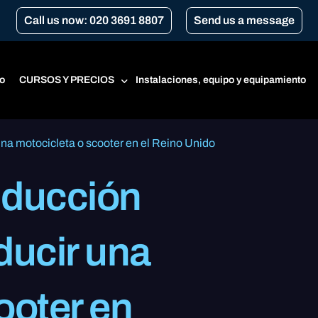
Call us now: 020 3691 8807
Send us a message
o
CURSOS Y PRECIOS
Instalaciones, equipo y equipamiento
una motocicleta o scooter en el Reino Unido
Precios
nducción
Curso para principiantes
CBT
ducir una
Renovación del CBT
Transport for London Courses
Conversión de marchas
ooter en
A1