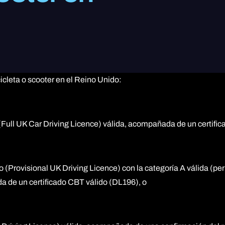
Licencia de motocicleta restringida A2
DAS (Licencia completa de motocicleta)
Programa Mejorado para Motoristas (ERS) DVSA
Entrenamiento avanzado de motociclismo (BMF)
cleta o scooter en el Reino Unido:
(Full UK Car Driving Licence) válida, acompañada de un certific
 (Provisional UK Driving Licence) con la categoría A válida (per
a de un certificado CBT válido (DL196), o